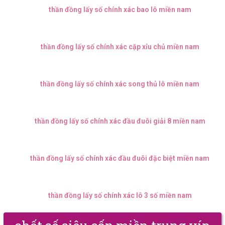
thần đồng lấy số chính xác bao lô miền nam
thần đồng lấy số chính xác cặp xỉu chủ miền nam
thần đồng lấy số chính xác song thủ lô miền nam
thần đồng lấy số chính xác đầu đuôi giải 8 miền nam
thần đồng lấy số chính xác đầu đuôi đặc biệt miền nam
thần đồng lấy số chính xác lô 3 số miền nam