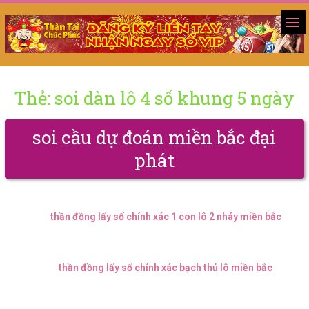
Thẻ:
soi dàn lô 4 số khung 5 ngày
soi cầu dự đoán miền bắc đại
phát
thần đồng lấy số chính xác 1 con lô 2 nháy miền bắc
thần đồng lấy số chính xác bạch thủ lô miền bắc