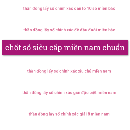
thần đồng lấy số chính xác dàn lô 10 số miền bắc
thần đồng lấy số chính xác đề đầu đuôi miền bắc
chốt số siêu cấp miền nam chuẩn
thần đồng lấy số chính xác xỉu chủ miền nam
thần đồng lấy số chính xác giải đặc biệt miền nam
thần đồng lấy số chính xác giải 8 miền nam