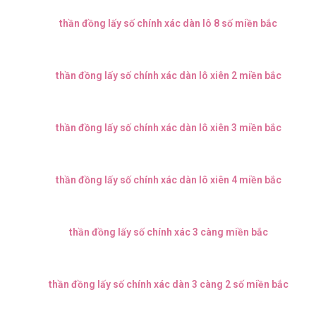
thần đồng lấy số chính xác dàn lô 8 số miền bắc
thần đồng lấy số chính xác dàn lô xiên 2 miền bắc
thần đồng lấy số chính xác dàn lô xiên 3 miền bắc
thần đồng lấy số chính xác dàn lô xiên 4 miền bắc
thần đồng lấy số chính xác 3 càng miền bắc
thần đồng lấy số chính xác dàn 3 càng 2 số miền bắc