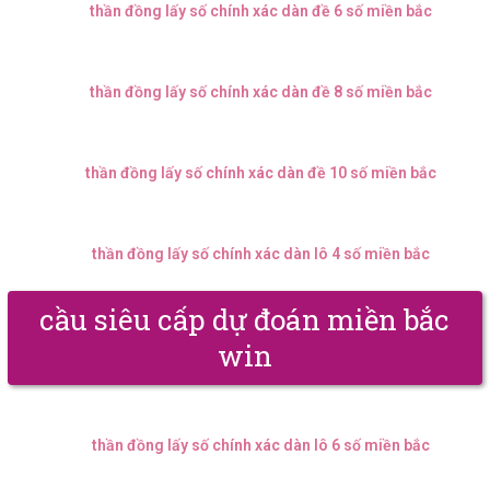
thần đồng lấy số chính xác dàn đề 6 số miền bắc
thần đồng lấy số chính xác dàn đề 8 số miền bắc
thần đồng lấy số chính xác dàn đề 10 số miền bắc
thần đồng lấy số chính xác dàn lô 4 số miền bắc
cầu siêu cấp dự đoán miền bắc
win
thần đồng lấy số chính xác dàn lô 6 số miền bắc