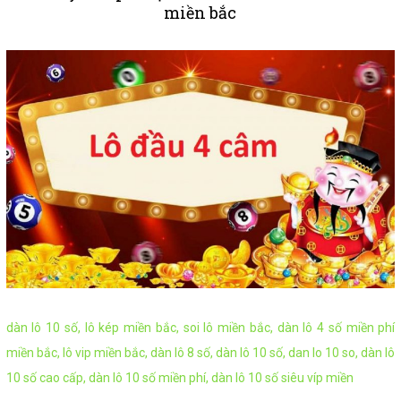
miền bắc
dàn lô 10 số, lô kép miền bắc, soi lô miền bắc, dàn lô 4 số miền phí
miền bắc, lô vip miền bắc, dàn lô 8 số, dàn lô 10 số, dan lo 10 so, dàn lô
10 số cao cấp, dàn lô 10 số miền phí, dàn lô 10 số siêu víp miền