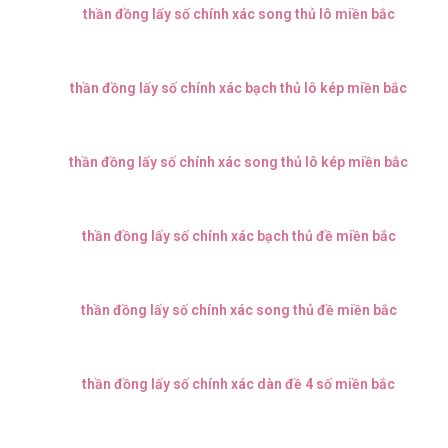
thần đồng lấy số chính xác song thủ lô miền bắc
thần đồng lấy số chính xác bạch thủ lô kép miền bắc
thần đồng lấy số chính xác song thủ lô kép miền bắc
thần đồng lấy số chính xác bạch thủ đề miền bắc
thần đồng lấy số chính xác song thủ đề miền bắc
thần đồng lấy số chính xác dàn đề 4 số miền bắc