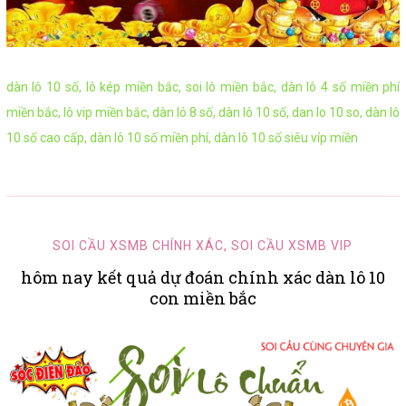
dàn lô 10 số, lô kép miền bắc, soi lô miền bắc, dàn lô 4 số miền phí
miền bắc, lô vip miền bắc, dàn lô 8 số, dàn lô 10 số, dan lo 10 so, dàn lô
10 số cao cấp, dàn lô 10 số miền phí, dàn lô 10 số siêu víp miền
SOI CẦU XSMB CHÍNH XÁC
,
SOI CẦU XSMB VIP
hôm nay kết quả dự đoán chính xác dàn lô 10
con miền bắc