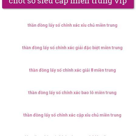
chốt số siêu cấp miền trung víp
thần đồng lấy số chính xác xỉu chủ miền trung
thần đồng lấy số chính xác giải đặc biệt miền trung
thần đồng lấy số chính xác giải 8 miền trung
thần đồng lấy số chính xác bao lô miền trung
thần đồng lấy số chính xác cặp xỉu chủ miền trung