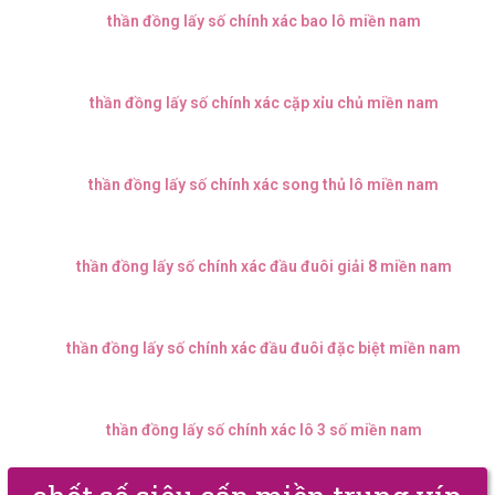
thần đồng lấy số chính xác bao lô miền nam
thần đồng lấy số chính xác cặp xỉu chủ miền nam
thần đồng lấy số chính xác song thủ lô miền nam
thần đồng lấy số chính xác đầu đuôi giải 8 miền nam
thần đồng lấy số chính xác đầu đuôi đặc biệt miền nam
thần đồng lấy số chính xác lô 3 số miền nam