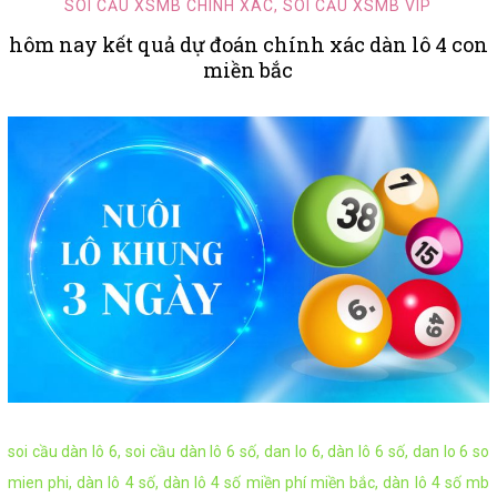
SOI CẦU XSMB CHÍNH XÁC
,
SOI CẦU XSMB VIP
hôm nay kết quả dự đoán chính xác dàn lô 4 con
miền bắc
soi cầu dàn lô 6, soi cầu dàn lô 6 số, dan lo 6, dàn lô 6 số, dan lo 6 so
mien phi, dàn lô 4 số, dàn lô 4 số miền phí miền bắc, dàn lô 4 số mb