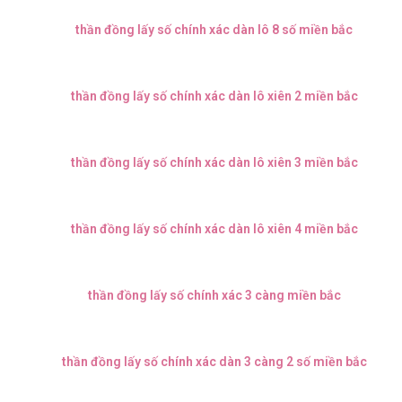
thần đồng lấy số chính xác dàn lô 8 số miền bắc
thần đồng lấy số chính xác dàn lô xiên 2 miền bắc
thần đồng lấy số chính xác dàn lô xiên 3 miền bắc
thần đồng lấy số chính xác dàn lô xiên 4 miền bắc
thần đồng lấy số chính xác 3 càng miền bắc
thần đồng lấy số chính xác dàn 3 càng 2 số miền bắc