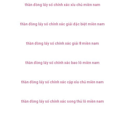
thần đồng lấy số chính xác xỉu chủ miền nam
thần đồng lấy số chính xác giải đặc biệt miền nam
thần đồng lấy số chính xác giải 8 miền nam
thần đồng lấy số chính xác bao lô miền nam
thần đồng lấy số chính xác cặp xỉu chủ miền nam
thần đồng lấy số chính xác song thủ lô miền nam