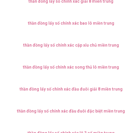
thần đồng lấy số chính xác giải 8 miền trung
thần đồng lấy số chính xác bao lô miền trung
thần đồng lấy số chính xác cặp xỉu chủ miền trung
thần đồng lấy số chính xác song thủ lô miền trung
thần đồng lấy số chính xác đầu đuôi giải 8 miền trung
thần đồng lấy số chính xác đầu đuôi đặc biệt miền trung