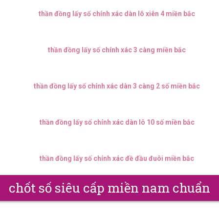
thần đồng lấy số chính xác dàn lô xiên 4 miền bắc
thần đồng lấy số chính xác 3 càng miền bắc
thần đồng lấy số chính xác dàn 3 càng 2 số miền bắc
thần đồng lấy số chính xác dàn lô 10 số miền bắc
thần đồng lấy số chính xác đề đầu đuôi miền bắc
chốt số siêu cấp miền nam chuẩn