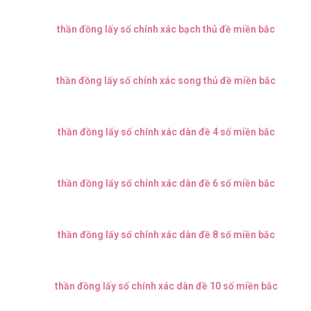
thần đồng lấy số chính xác bạch thủ đề miền bắc
thần đồng lấy số chính xác song thủ đề miền bắc
thần đồng lấy số chính xác dàn đề 4 số miền bắc
thần đồng lấy số chính xác dàn đề 6 số miền bắc
thần đồng lấy số chính xác dàn đề 8 số miền bắc
thần đồng lấy số chính xác dàn đề 10 số miền bắc