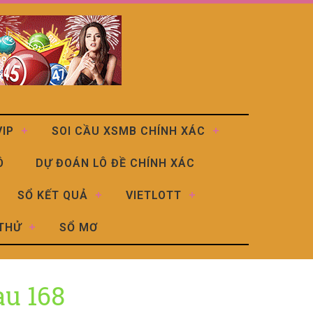
VIP
SOI CẦU XSMB CHÍNH XÁC
Ô
DỰ ĐOÁN LÔ ĐỀ CHÍNH XÁC
SỔ KẾT QUẢ
VIETLOTT
THỬ
SỔ MƠ
àu 168