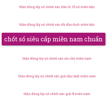
thần đồng lấy số chính xác dàn lô 10 số miền bắc
thần đồng lấy số chính xác đề đầu đuôi miền bắc
chốt số siêu cấp miền nam chuẩn
thần đồng lấy số chính xác xỉu chủ miền nam
thần đồng lấy số chính xác giải đặc biệt miền nam
thần đồng lấy số chính xác giải 8 miền nam