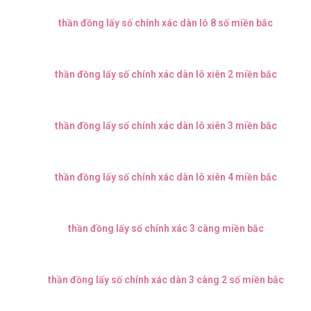
thần đồng lấy số chính xác dàn lô 8 số miền bắc
thần đồng lấy số chính xác dàn lô xiên 2 miền bắc
thần đồng lấy số chính xác dàn lô xiên 3 miền bắc
thần đồng lấy số chính xác dàn lô xiên 4 miền bắc
thần đồng lấy số chính xác 3 càng miền bắc
thần đồng lấy số chính xác dàn 3 càng 2 số miền bắc