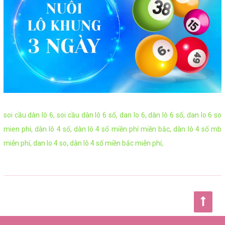
soi cầu dàn lô 6, soi cầu dàn lô 6 số, dan lo 6, dàn lô 6 số, dan lo 6 so
mien phi, dàn lô 4 số, dàn lô 4 số miền phí miền bắc, dàn lô 4 số mb
miễn phí, dan lo 4 so, dàn lô 4 số miền bắc miễn phí,