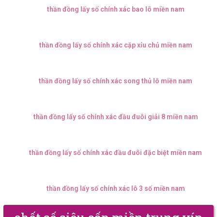
thần đồng lấy số chính xác bao lô miền nam
thần đồng lấy số chính xác cặp xỉu chủ miền nam
thần đồng lấy số chính xác song thủ lô miền nam
thần đồng lấy số chính xác đầu đuôi giải 8 miền nam
thần đồng lấy số chính xác đầu đuôi đặc biệt miền nam
thần đồng lấy số chính xác lô 3 số miền nam