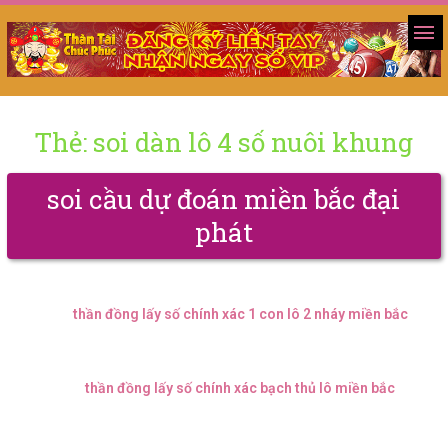
Thẻ:
soi dàn lô 4 số nuôi khung
soi cầu dự đoán miền bắc đại
phát
thần đồng lấy số chính xác 1 con lô 2 nháy miền bắc
thần đồng lấy số chính xác bạch thủ lô miền bắc