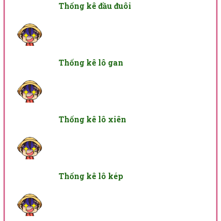
Thống kê đầu đuôi
Thống kê lô gan
Thống kê lô xiên
Thống kê lô kép