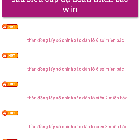
win
thần đồng lấy số chính xác dàn lô 6 số miền bắc
thần đồng lấy số chính xác dàn lô 8 số miền bắc
thần đồng lấy số chính xác dàn lô xiên 2 miền bắc
thần đồng lấy số chính xác dàn lô xiên 3 miền bắc