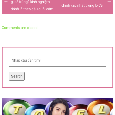
gì dễ trúng? kinh nghiệm
chính xác nhất trong lô đề
đánh lô theo đầu đuôi câm
Comments are closed.
Search