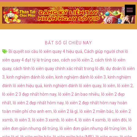
BẮT SỐ GÌ CHIỀU NAY
Bí quyết soi cầu lô xiên quay 4 hiệu quả
,
Cách giúp người chơi lô
xiên quay 4 đạt tỷ lệ trúng cao
,
cách soi lô xiên 2
,
cách tính lô xiên
quay
,
cách tính lô xiên quay chính xác nhất trong lô đề
,
dự đoán lô xiên
3
,
kinh nghiệm đánh lô xiên
,
kinh nghiệm đánh lô xiên 3
,
kinh nghiệm
đánh lô xiên hiệu quả
,
kinh nghiệm đánh lô xiên quay
,
lô xiên
,
lô xiên 2
,
lô xiên 2 3 đẹp nhất hôm nay
,
lô xiên 2 ăn bao nhiêu
,
lô xiên 2 đẹp
nhất
,
lô xiên 2 đẹp nhất hôm nay
,
lô xiên 2 đẹp nhất hôm nay hoàn
toàn miễn phí cho anh em
,
lô xiên 2 là gì
,
lô xiên 2 miền bắc
,
lô xiên 2
xsmb
,
lô xiên 3
,
lô xiên 3 xsmb
,
lô xiên 4
,
lô xiên 4 xsmb
,
lô xiên đôi
,
lô
xiên đơn giản nhưng dễ trúng
,
lô xiên đơn giản nhưng dễ trúng lớn
,
lô
xiên là gì
,
lô xiên miền bắc
,
lô xiên miền bắc (MB)
,
lô xiên quay
,
lô xiên