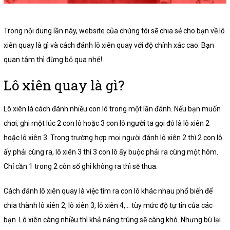
Trong nội dung lần này, website của chúng tôi sẽ chia sẻ cho bạn về lô
xiên quay là gì và cách đánh lô xiên quay với độ chính xác cao. Bạn
quan tâm thì đừng bỏ qua nhé!
Lô xiên quay là gì?
Lô xiên là cách đánh nhiều con lô trong một lần đánh. Nếu bạn muốn
chơi, ghi một lúc 2 con lô hoặc 3 con lô người ta gọi đó là lô xiên 2
hoặc lô xiên 3. Trong trường hợp mọi người đánh lô xiên 2 thì 2 con lô
ấy phải cùng ra, lô xiên 3 thì 3 con lô ấy buộc phải ra cùng một hôm.
Chỉ cần 1 trong 2 còn số ghi không ra thì sẽ thua.
Cách đánh lô xiên quay là việc tìm ra con lô khác nhau phổ biến để
chia thành lô xiên 2, lô xiên 3, lô xiên 4,… tùy mức độ tự tin của các
bạn. Lô xiên càng nhiều thì khả năng trúng sẽ càng khó. Nhưng bù lại