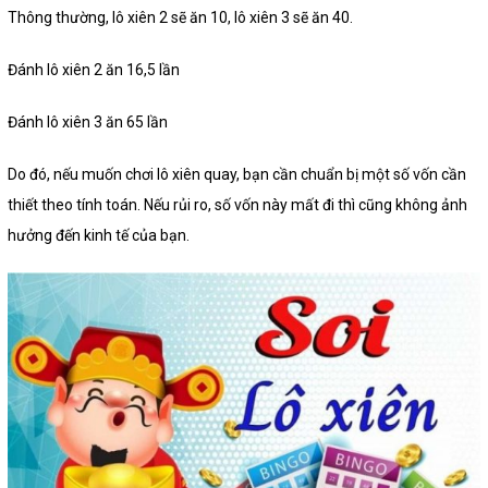
Thông thường, lô xiên 2 sẽ ăn 10, lô xiên 3 sẽ ăn 40.
Đánh lô xiên 2 ăn 16,5 lần
Đánh lô xiên 3 ăn 65 lần
Do đó, nếu muốn chơi lô xiên quay, bạn cần chuẩn bị một số vốn cần
thiết theo tính toán. Nếu rủi ro, số vốn này mất đi thì cũng không ảnh
hưởng đến kinh tế của bạn.