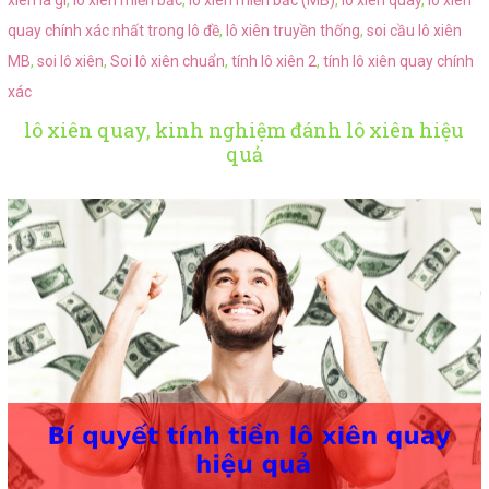
quay chính xác nhất trong lô đề
,
lô xiên truyền thống
,
soi cầu lô xiên
MB
,
soi lô xiên
,
Soi lô xiên chuẩn
,
tính lô xiên 2
,
tính lô xiên quay chính
xác
lô xiên quay, kinh nghiệm đánh lô xiên hiệu
quả