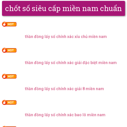
chốt số siêu cấp miền nam chuẩn
thần đồng lấy số chính xác xỉu chủ miền nam
thần đồng lấy số chính xác giải đặc biệt miền nam
thần đồng lấy số chính xác giải 8 miền nam
thần đồng lấy số chính xác bao lô miền nam