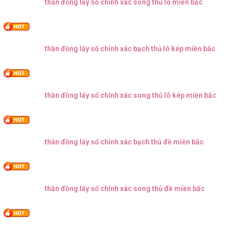
thần đồng lấy số chính xác song thủ lô miền bắc
thần đồng lấy số chính xác bạch thủ lô kép miền bắc
thần đồng lấy số chính xác song thủ lô kép miền bắc
thần đồng lấy số chính xác bạch thủ đề miền bắc
thần đồng lấy số chính xác song thủ đề miền bắc