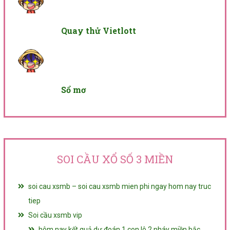
Quay thử Vietlott
Sổ mơ
SOI CẦU XỔ SỐ 3 MIỀN
soi cau xsmb – soi cau xsmb mien phi ngay hom nay truc
tiep
Soi cầu xsmb vip
hôm nay kết quả dự đoán 1 con lô 2 nháy miền bắc