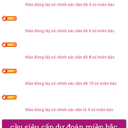
thần đồng lấy số chính xác dàn đề 4 số miền bắc
thần đồng lấy số chính xác dàn đề 6 số miền bắc
thần đồng lấy số chính xác dàn đề 8 số miền bắc
thần đồng lấy số chính xác dàn đề 10 số miền bắc
thần đồng lấy số chính xác dàn lô 4 số miền bắc
cầu siêu cấp dự đoán miền bắc