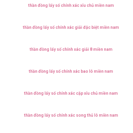
thần đồng lấy số chính xác xỉu chủ miền nam
thần đồng lấy số chính xác giải đặc biệt miền nam
thần đồng lấy số chính xác giải 8 miền nam
thần đồng lấy số chính xác bao lô miền nam
thần đồng lấy số chính xác cặp xỉu chủ miền nam
thần đồng lấy số chính xác song thủ lô miền nam