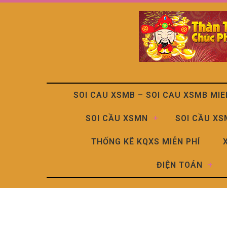
SOI CAU XSMB – SOI CAU XSMB MIE
SOI CẦU XSMN
SOI CẦU XS
THỐNG KÊ KQXS MIỄN PHÍ
ĐIỆN TOÁN