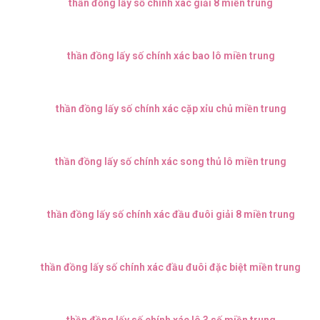
thần đồng lấy số chính xác giải 8 miền trung
thần đồng lấy số chính xác bao lô miền trung
thần đồng lấy số chính xác cặp xỉu chủ miền trung
thần đồng lấy số chính xác song thủ lô miền trung
thần đồng lấy số chính xác đầu đuôi giải 8 miền trung
thần đồng lấy số chính xác đầu đuôi đặc biệt miền trung