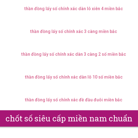
thần đồng lấy số chính xác dàn lô xiên 4 miền bắc
thần đồng lấy số chính xác 3 càng miền bắc
thần đồng lấy số chính xác dàn 3 càng 2 số miền bắc
thần đồng lấy số chính xác dàn lô 10 số miền bắc
thần đồng lấy số chính xác đề đầu đuôi miền bắc
chốt số siêu cấp miền nam chuẩn