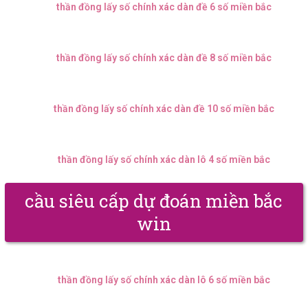
thần đồng lấy số chính xác dàn đề 6 số miền bắc
thần đồng lấy số chính xác dàn đề 8 số miền bắc
thần đồng lấy số chính xác dàn đề 10 số miền bắc
thần đồng lấy số chính xác dàn lô 4 số miền bắc
cầu siêu cấp dự đoán miền bắc
win
thần đồng lấy số chính xác dàn lô 6 số miền bắc