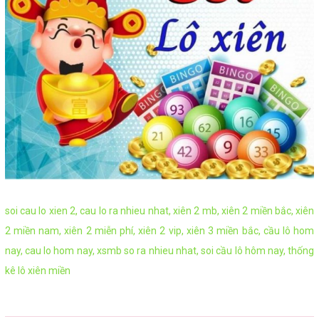
soi cau lo xien 2, cau lo ra nhieu nhat, xiên 2 mb, xiên 2 miền bắc, xiên
2 miền nam, xiên 2 miễn phí, xiên 2 vip, xiên 3 miền bắc, cầu lô hom
nay, cau lo hom nay, xsmb so ra nhieu nhat, soi cầu lô hôm nay, thống
kê lô xiên miền