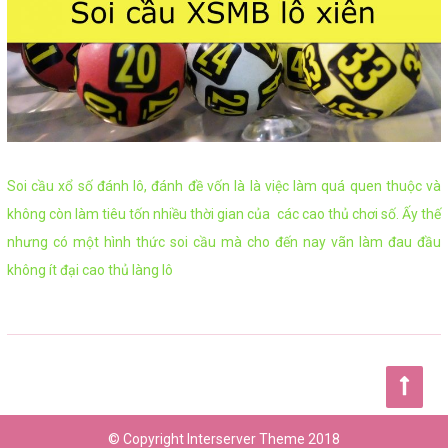
Soi cầu xổ số đánh lô, đánh đề vốn là là việc làm quá quen thuộc và
không còn làm tiêu tốn nhiều thời gian của các cao thủ chơi số. Ấy thế
nhưng có một hình thức soi cầu mà cho đến nay vãn làm đau đầu
không ít đại cao thủ làng lô
© Copyright Interserver Theme 2018