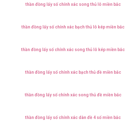
thần đồng lấy số chính xác song thủ lô miền bắc
thần đồng lấy số chính xác bạch thủ lô kép miền bắc
thần đồng lấy số chính xác song thủ lô kép miền bắc
thần đồng lấy số chính xác bạch thủ đề miền bắc
thần đồng lấy số chính xác song thủ đề miền bắc
thần đồng lấy số chính xác dàn đề 4 số miền bắc