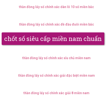
thần đồng lấy số chính xác dàn lô 10 số miền bắc
thần đồng lấy số chính xác đề đầu đuôi miền bắc
chốt số siêu cấp miền nam chuẩn
thần đồng lấy số chính xác xỉu chủ miền nam
thần đồng lấy số chính xác giải đặc biệt miền nam
thần đồng lấy số chính xác giải 8 miền nam