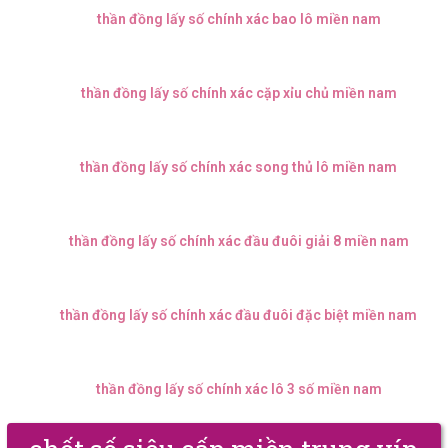
thần đồng lấy số chính xác bao lô miền nam
thần đồng lấy số chính xác cặp xỉu chủ miền nam
thần đồng lấy số chính xác song thủ lô miền nam
thần đồng lấy số chính xác đầu đuôi giải 8 miền nam
thần đồng lấy số chính xác đầu đuôi đặc biệt miền nam
thần đồng lấy số chính xác lô 3 số miền nam