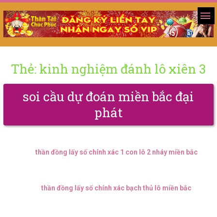
Thẻ:
kinh nghiệm đánh lô xiên 3
soi cầu dự đoán miền bắc đại
phát
thần đồng lấy số chính xác 1 con lô 2 nháy miền bắc
thần đồng lấy số chính xác bạch thủ lô miền bắc