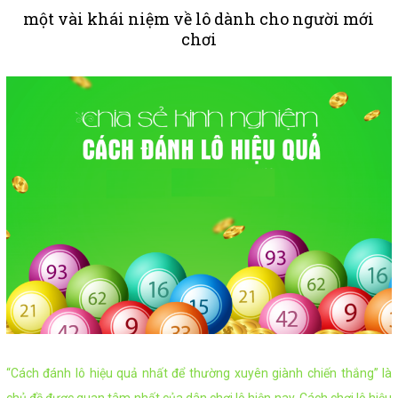
một vài khái niệm về lô dành cho người mới
chơi
“Cách đánh lô hiệu quả nhất để thường xuyên giành chiến thắng” là
chủ đề được quan tâm nhất của dân chơi lô hiện nay. Cách chơi lô hiệu