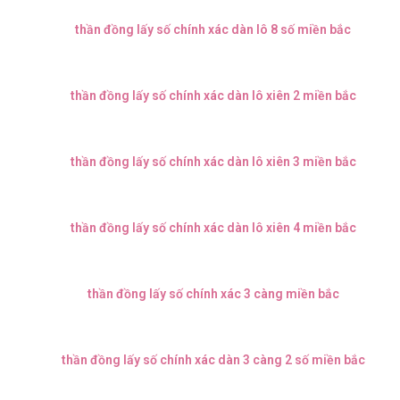
thần đồng lấy số chính xác dàn lô 8 số miền bắc
thần đồng lấy số chính xác dàn lô xiên 2 miền bắc
thần đồng lấy số chính xác dàn lô xiên 3 miền bắc
thần đồng lấy số chính xác dàn lô xiên 4 miền bắc
thần đồng lấy số chính xác 3 càng miền bắc
thần đồng lấy số chính xác dàn 3 càng 2 số miền bắc