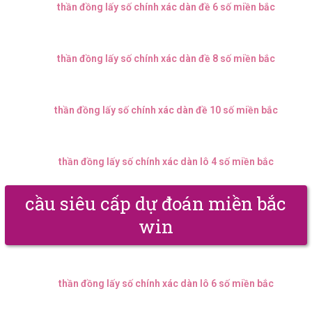
thần đồng lấy số chính xác dàn đề 6 số miền bắc
thần đồng lấy số chính xác dàn đề 8 số miền bắc
thần đồng lấy số chính xác dàn đề 10 số miền bắc
thần đồng lấy số chính xác dàn lô 4 số miền bắc
cầu siêu cấp dự đoán miền bắc
win
thần đồng lấy số chính xác dàn lô 6 số miền bắc