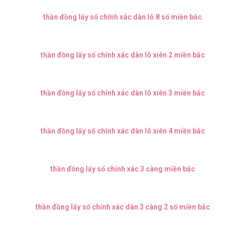
thần đồng lấy số chính xác dàn lô 8 số miền bắc
thần đồng lấy số chính xác dàn lô xiên 2 miền bắc
thần đồng lấy số chính xác dàn lô xiên 3 miền bắc
thần đồng lấy số chính xác dàn lô xiên 4 miền bắc
thần đồng lấy số chính xác 3 càng miền bắc
thần đồng lấy số chính xác dàn 3 càng 2 số miền bắc