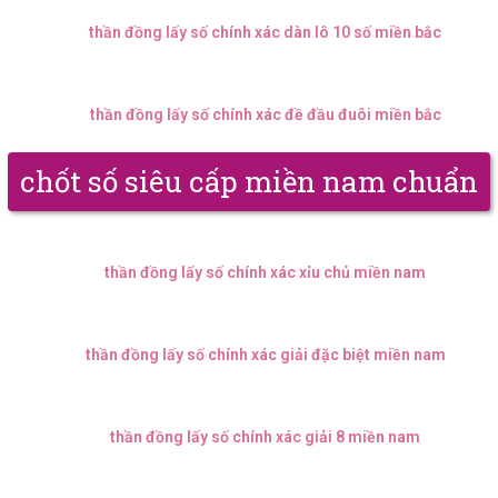
thần đồng lấy số chính xác dàn lô 10 số miền bắc
thần đồng lấy số chính xác đề đầu đuôi miền bắc
chốt số siêu cấp miền nam chuẩn
thần đồng lấy số chính xác xỉu chủ miền nam
thần đồng lấy số chính xác giải đặc biệt miền nam
thần đồng lấy số chính xác giải 8 miền nam