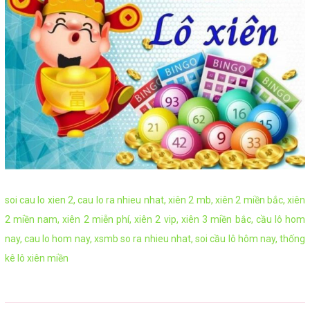
soi cau lo xien 2, cau lo ra nhieu nhat, xiên 2 mb, xiên 2 miền bắc, xiên
2 miền nam, xiên 2 miễn phí, xiên 2 vip, xiên 3 miền bắc, cầu lô hom
nay, cau lo hom nay, xsmb so ra nhieu nhat, soi cầu lô hôm nay, thống
kê lô xiên miền