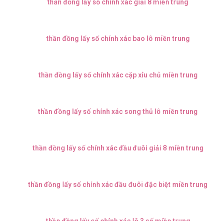
thần đồng lấy số chính xác giải 8 miền trung
thần đồng lấy số chính xác bao lô miền trung
thần đồng lấy số chính xác cặp xỉu chủ miền trung
thần đồng lấy số chính xác song thủ lô miền trung
thần đồng lấy số chính xác đầu đuôi giải 8 miền trung
thần đồng lấy số chính xác đầu đuôi đặc biệt miền trung