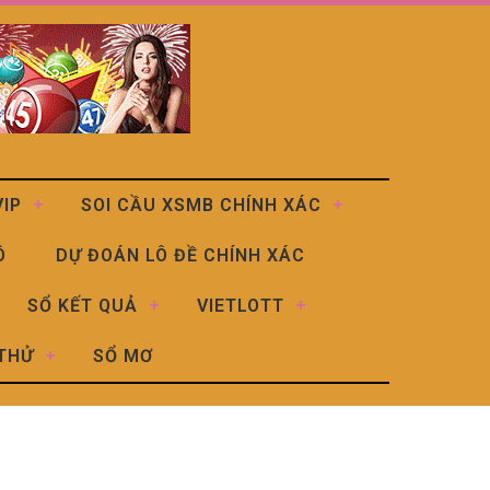
VIP
SOI CẦU XSMB CHÍNH XÁC
Ô
DỰ ĐOÁN LÔ ĐỀ CHÍNH XÁC
SỔ KẾT QUẢ
VIETLOTT
THỬ
SỔ MƠ