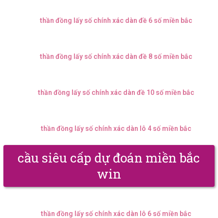
thần đồng lấy số chính xác dàn đề 6 số miền bắc
thần đồng lấy số chính xác dàn đề 8 số miền bắc
thần đồng lấy số chính xác dàn đề 10 số miền bắc
thần đồng lấy số chính xác dàn lô 4 số miền bắc
cầu siêu cấp dự đoán miền bắc
win
thần đồng lấy số chính xác dàn lô 6 số miền bắc