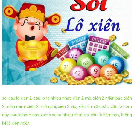
soi cau lo xien 2, cau lo ra nhieu nhat, xiên 2 mb, xiên 2 miền bắc, xiên
2 miền nam, xiên 2 miễn phí, xiên 2 vip, xiên 3 miền bắc, cầu lô hom
nay, cau lo hom nay, xsmb so ra nhieu nhat, soi cầu lô hôm nay, thống
kê lô xiên miền