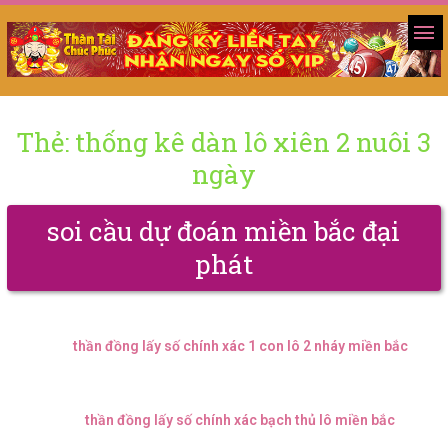
Thẻ:
thống kê dàn lô xiên 2 nuôi 3
ngày
soi cầu dự đoán miền bắc đại
phát
thần đồng lấy số chính xác 1 con lô 2 nháy miền bắc
thần đồng lấy số chính xác bạch thủ lô miền bắc