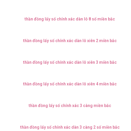
thần đồng lấy số chính xác dàn lô 8 số miền bắc
thần đồng lấy số chính xác dàn lô xiên 2 miền bắc
thần đồng lấy số chính xác dàn lô xiên 3 miền bắc
thần đồng lấy số chính xác dàn lô xiên 4 miền bắc
thần đồng lấy số chính xác 3 càng miền bắc
thần đồng lấy số chính xác dàn 3 càng 2 số miền bắc