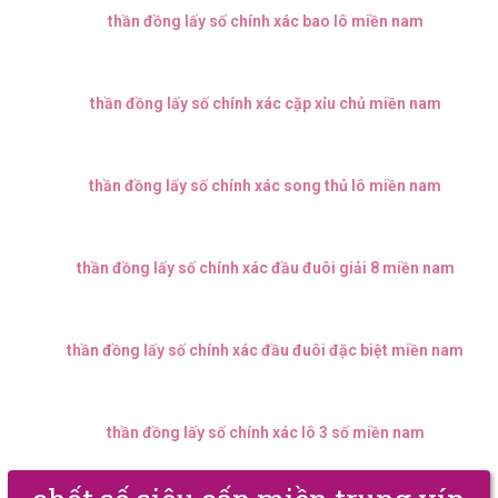
thần đồng lấy số chính xác bao lô miền nam
thần đồng lấy số chính xác cặp xỉu chủ miền nam
thần đồng lấy số chính xác song thủ lô miền nam
thần đồng lấy số chính xác đầu đuôi giải 8 miền nam
thần đồng lấy số chính xác đầu đuôi đặc biệt miền nam
thần đồng lấy số chính xác lô 3 số miền nam