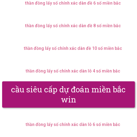
thần đồng lấy số chính xác dàn đề 6 số miền bắc
thần đồng lấy số chính xác dàn đề 8 số miền bắc
thần đồng lấy số chính xác dàn đề 10 số miền bắc
thần đồng lấy số chính xác dàn lô 4 số miền bắc
cầu siêu cấp dự đoán miền bắc
win
thần đồng lấy số chính xác dàn lô 6 số miền bắc