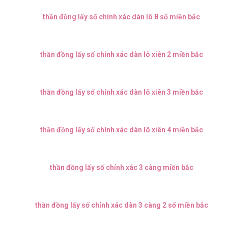
thần đồng lấy số chính xác dàn lô 8 số miền bắc
thần đồng lấy số chính xác dàn lô xiên 2 miền bắc
thần đồng lấy số chính xác dàn lô xiên 3 miền bắc
thần đồng lấy số chính xác dàn lô xiên 4 miền bắc
thần đồng lấy số chính xác 3 càng miền bắc
thần đồng lấy số chính xác dàn 3 càng 2 số miền bắc