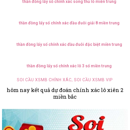
thần đồng lấy số chính xác song thủ lô miền trung
thần đồng lấy số chính xác đầu đuôi giải 8 miền trung
thần đồng lấy số chính xác đầu đuôi đặc biệt miền trung
thần đồng lấy số chính xác lô 3 số miền trung
SOI CẦU XSMB CHÍNH XÁC
,
SOI CẦU XSMB VIP
hôm nay kết quả dự đoán chính xác lô xiên 2
miền bắc