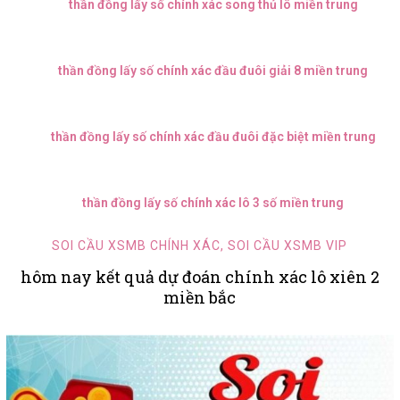
thần đồng lấy số chính xác song thủ lô miền trung
thần đồng lấy số chính xác đầu đuôi giải 8 miền trung
thần đồng lấy số chính xác đầu đuôi đặc biệt miền trung
thần đồng lấy số chính xác lô 3 số miền trung
SOI CẦU XSMB CHÍNH XÁC
,
SOI CẦU XSMB VIP
hôm nay kết quả dự đoán chính xác lô xiên 2
miền bắc