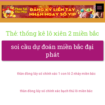
Thẻ:
thống kê lô xiên 2 miền bắc
soi cầu dự đoán miền bắc đại
phát
thần đồng lấy số chính xác 1 con lô 2 nháy miền bắc
thần đồng lấy số chính xác bạch thủ lô miền bắc