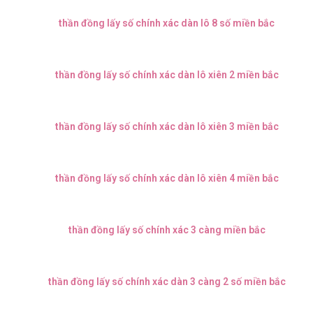
thần đồng lấy số chính xác dàn lô 8 số miền bắc
thần đồng lấy số chính xác dàn lô xiên 2 miền bắc
thần đồng lấy số chính xác dàn lô xiên 3 miền bắc
thần đồng lấy số chính xác dàn lô xiên 4 miền bắc
thần đồng lấy số chính xác 3 càng miền bắc
thần đồng lấy số chính xác dàn 3 càng 2 số miền bắc