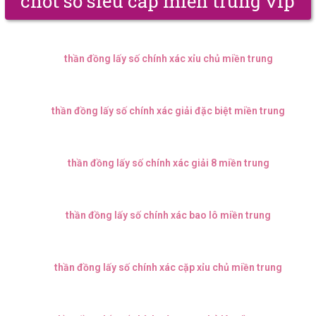
chốt số siêu cấp miền trung víp
thần đồng lấy số chính xác xỉu chủ miền trung
thần đồng lấy số chính xác giải đặc biệt miền trung
thần đồng lấy số chính xác giải 8 miền trung
thần đồng lấy số chính xác bao lô miền trung
thần đồng lấy số chính xác cặp xỉu chủ miền trung