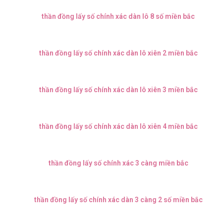
thần đồng lấy số chính xác dàn lô 8 số miền bắc
thần đồng lấy số chính xác dàn lô xiên 2 miền bắc
thần đồng lấy số chính xác dàn lô xiên 3 miền bắc
thần đồng lấy số chính xác dàn lô xiên 4 miền bắc
thần đồng lấy số chính xác 3 càng miền bắc
thần đồng lấy số chính xác dàn 3 càng 2 số miền bắc