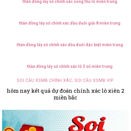
thần đồng lấy số chính xác song thủ lô miền trung
thần đồng lấy số chính xác đầu đuôi giải 8 miền trung
thần đồng lấy số chính xác đầu đuôi đặc biệt miền trung
thần đồng lấy số chính xác lô 3 số miền trung
SOI CẦU XSMB CHÍNH XÁC
,
SOI CẦU XSMB VIP
hôm nay kết quả dự đoán chính xác lô xiên 2
miền bắc