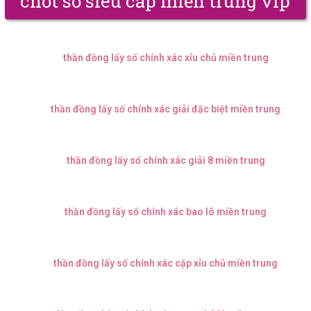
chốt số siêu cấp miền trung víp
thần đồng lấy số chính xác xỉu chủ miền trung
thần đồng lấy số chính xác giải đặc biệt miền trung
thần đồng lấy số chính xác giải 8 miền trung
thần đồng lấy số chính xác bao lô miền trung
thần đồng lấy số chính xác cặp xỉu chủ miền trung