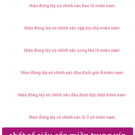
thần đồng lấy số chính xác bao lô miền nam
thần đồng lấy số chính xác cặp xỉu chủ miền nam
thần đồng lấy số chính xác song thủ lô miền nam
thần đồng lấy số chính xác đầu đuôi giải 8 miền nam
thần đồng lấy số chính xác đầu đuôi đặc biệt miền nam
thần đồng lấy số chính xác lô 3 số miền nam