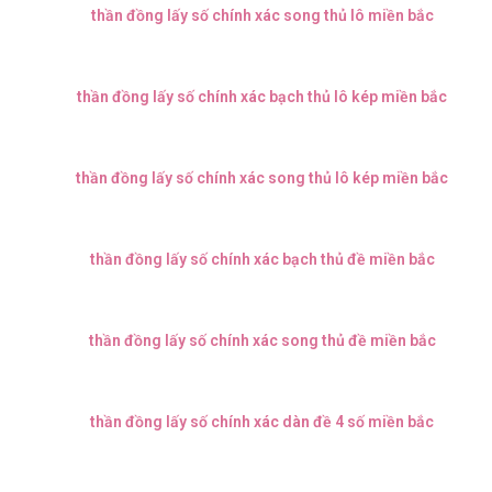
thần đồng lấy số chính xác song thủ lô miền bắc
thần đồng lấy số chính xác bạch thủ lô kép miền bắc
thần đồng lấy số chính xác song thủ lô kép miền bắc
thần đồng lấy số chính xác bạch thủ đề miền bắc
thần đồng lấy số chính xác song thủ đề miền bắc
thần đồng lấy số chính xác dàn đề 4 số miền bắc