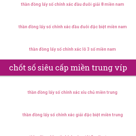
thần đồng lấy số chính xác đầu đuôi giải 8 miền nam
thần đồng lấy số chính xác đầu đuôi đặc biệt miền nam
thần đồng lấy số chính xác lô 3 số miền nam
chốt số siêu cấp miền trung víp
thần đồng lấy số chính xác xỉu chủ miền trung
thần đồng lấy số chính xác giải đặc biệt miền trung