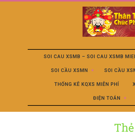
SOI CAU XSMB – SOI CAU XSMB MIE
SOI CẦU XSMN
SOI CẦU XS
THỐNG KÊ KQXS MIỄN PHÍ
ĐIỆN TOÁN
Thẻ