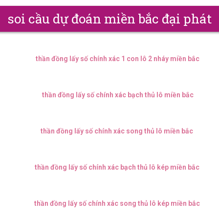
soi cầu dự đoán miền bắc đại phát
thần đồng lấy số chính xác 1 con lô 2 nháy miền bắc
thần đồng lấy số chính xác bạch thủ lô miền bắc
thần đồng lấy số chính xác song thủ lô miền bắc
thần đồng lấy số chính xác bạch thủ lô kép miền bắc
thần đồng lấy số chính xác song thủ lô kép miền bắc