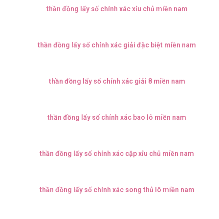
thần đồng lấy số chính xác xỉu chủ miền nam
thần đồng lấy số chính xác giải đặc biệt miền nam
thần đồng lấy số chính xác giải 8 miền nam
thần đồng lấy số chính xác bao lô miền nam
thần đồng lấy số chính xác cặp xỉu chủ miền nam
thần đồng lấy số chính xác song thủ lô miền nam