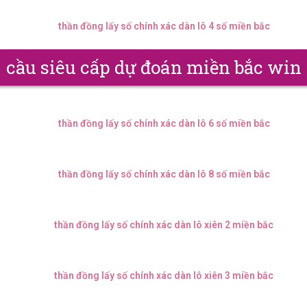
thần đồng lấy số chính xác dàn lô 4 số miền bắc
cầu siêu cấp dự đoán miền bắc win
thần đồng lấy số chính xác dàn lô 6 số miền bắc
thần đồng lấy số chính xác dàn lô 8 số miền bắc
thần đồng lấy số chính xác dàn lô xiên 2 miền bắc
thần đồng lấy số chính xác dàn lô xiên 3 miền bắc