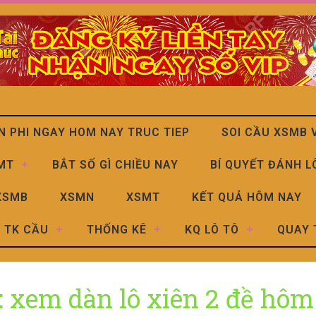
N PHI NGAY HOM NAY TRUC TIEP
SOI CẦU XSMB 
MT
BẮT SỐ GÌ CHIỀU NAY
BÍ QUYẾT ĐÁNH L
XSMB
XSMN
XSMT
KẾT QUẢ HÔM NAY
TK CẦU
THỐNG KÊ
KQ LÔ TÔ
QUAY 
:
xem dàn lô xiên 2 đề hôm