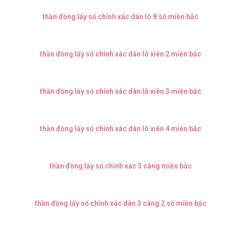
thần đồng lấy số chính xác dàn lô 8 số miền bắc
thần đồng lấy số chính xác dàn lô xiên 2 miền bắc
thần đồng lấy số chính xác dàn lô xiên 3 miền bắc
thần đồng lấy số chính xác dàn lô xiên 4 miền bắc
thần đồng lấy số chính xác 3 càng miền bắc
thần đồng lấy số chính xác dàn 3 càng 2 số miền bắc