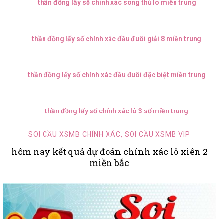
thần đồng lấy số chính xác song thủ lô miền trung
thần đồng lấy số chính xác đầu đuôi giải 8 miền trung
thần đồng lấy số chính xác đầu đuôi đặc biệt miền trung
thần đồng lấy số chính xác lô 3 số miền trung
SOI CẦU XSMB CHÍNH XÁC
,
SOI CẦU XSMB VIP
hôm nay kết quả dự đoán chính xác lô xiên 2
miền bắc