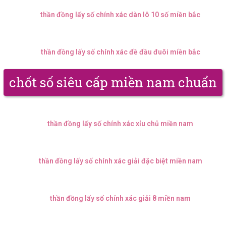
thần đồng lấy số chính xác dàn lô 10 số miền bắc
thần đồng lấy số chính xác đề đầu đuôi miền bắc
chốt số siêu cấp miền nam chuẩn
thần đồng lấy số chính xác xỉu chủ miền nam
thần đồng lấy số chính xác giải đặc biệt miền nam
thần đồng lấy số chính xác giải 8 miền nam