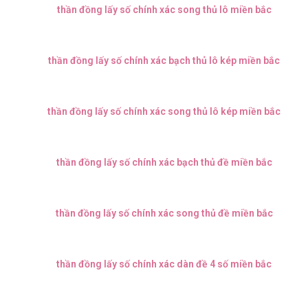
thần đồng lấy số chính xác song thủ lô miền bắc
thần đồng lấy số chính xác bạch thủ lô kép miền bắc
thần đồng lấy số chính xác song thủ lô kép miền bắc
thần đồng lấy số chính xác bạch thủ đề miền bắc
thần đồng lấy số chính xác song thủ đề miền bắc
thần đồng lấy số chính xác dàn đề 4 số miền bắc