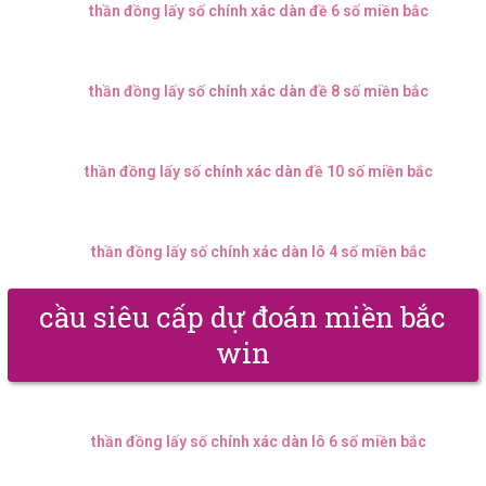
thần đồng lấy số chính xác dàn đề 6 số miền bắc
thần đồng lấy số chính xác dàn đề 8 số miền bắc
thần đồng lấy số chính xác dàn đề 10 số miền bắc
thần đồng lấy số chính xác dàn lô 4 số miền bắc
cầu siêu cấp dự đoán miền bắc
win
thần đồng lấy số chính xác dàn lô 6 số miền bắc