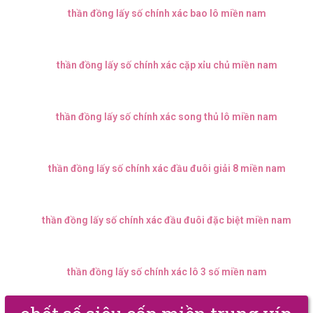
thần đồng lấy số chính xác bao lô miền nam
thần đồng lấy số chính xác cặp xỉu chủ miền nam
thần đồng lấy số chính xác song thủ lô miền nam
thần đồng lấy số chính xác đầu đuôi giải 8 miền nam
thần đồng lấy số chính xác đầu đuôi đặc biệt miền nam
thần đồng lấy số chính xác lô 3 số miền nam