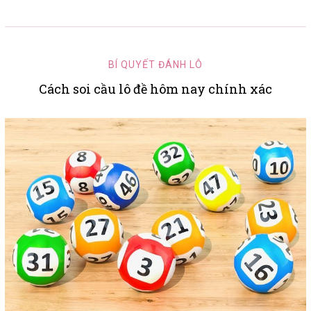
BÍ QUYẾT ĐÁNH LÔ
Cách soi cầu lô đề hôm nay chính xác