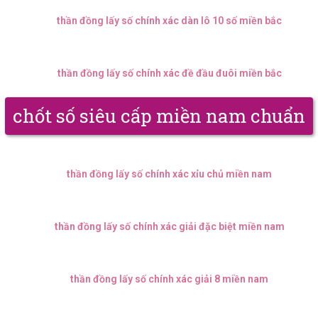
thần đồng lấy số chính xác dàn lô 10 số miền bắc
thần đồng lấy số chính xác đề đầu đuôi miền bắc
chốt số siêu cấp miền nam chuẩn
thần đồng lấy số chính xác xỉu chủ miền nam
thần đồng lấy số chính xác giải đặc biệt miền nam
thần đồng lấy số chính xác giải 8 miền nam