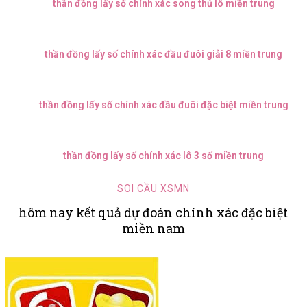
thần đồng lấy số chính xác song thủ lô miền trung
thần đồng lấy số chính xác đầu đuôi giải 8 miền trung
thần đồng lấy số chính xác đầu đuôi đặc biệt miền trung
thần đồng lấy số chính xác lô 3 số miền trung
SOI CẦU XSMN
hôm nay kết quả dự đoán chính xác đặc biệt
miền nam