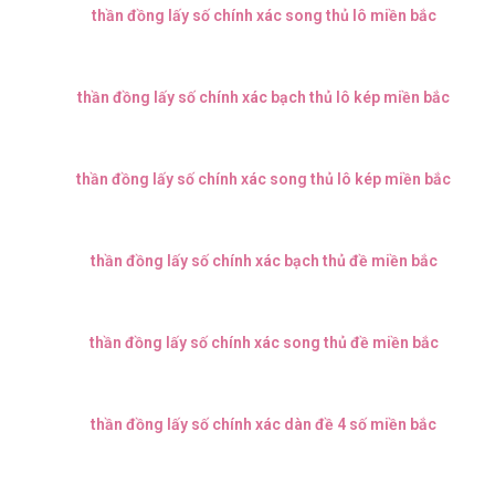
thần đồng lấy số chính xác song thủ lô miền bắc
thần đồng lấy số chính xác bạch thủ lô kép miền bắc
thần đồng lấy số chính xác song thủ lô kép miền bắc
thần đồng lấy số chính xác bạch thủ đề miền bắc
thần đồng lấy số chính xác song thủ đề miền bắc
thần đồng lấy số chính xác dàn đề 4 số miền bắc