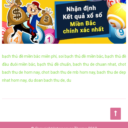
bạch thủ đề miền bắc miễn phí, soi bạch thủ đề miền bắc, bạch thủ đề
đầu đuôi miền bắc, bạch thủ đề chuẩn, bach thu de chuan nhat, chot
bach thu de hom nay, chot bach thu de mb hom nay, bach thu de dep
nhat hom nay, du doan bach thu de, du