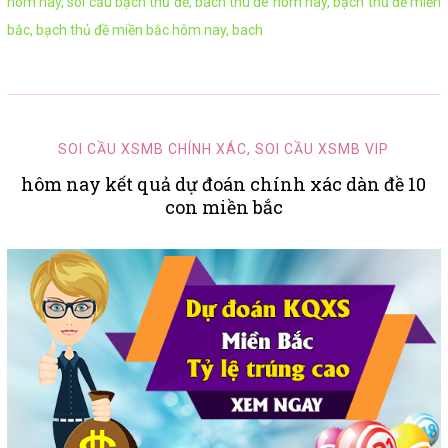
hôm nay, soi cầu bạch thủ đề, bach thu de hom nay, bạch thủ đề miền
bắc, bạch thủ đề miền bắc hôm nay, bach
SOI CẦU XSMB CHÍNH XÁC
,
SOI CẦU XSMB VIP
hôm nay kết quả dự đoán chính xác dàn đề 10
con miền bắc