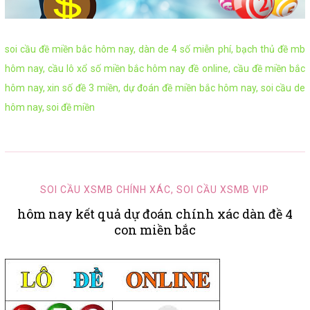
soi cầu đề miền bắc hôm nay, dàn de 4 số miễn phí, bạch thủ đề mb
hôm nay, cầu lô xổ số miền bắc hôm nay đề online, cầu đề miền bắc
hôm nay, xin số đề 3 miền, dự đoán đề miền bắc hôm nay, soi cầu de
hôm nay, soi đề miền
SOI CẦU XSMB CHÍNH XÁC
,
SOI CẦU XSMB VIP
hôm nay kết quả dự đoán chính xác dàn đề 4
con miền bắc