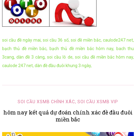
soi cầu đề ngày mai, soi cầu 36 số, soi đề miền bắc, caulode247 net,
bạch thủ đề miền bắc, bạch thủ đề miền bắc hôm nay, bach thu
3cang, dàn đề 3 càng, soi cầu lô de, soi cầu đề miền bắc hôm nay,
caulode 247 net, dàn đề đầu đuôi khung 3 ngày,
SOI CẦU XSMB CHÍNH XÁC
,
SOI CẦU XSMB VIP
hôm nay kết quả dự đoán chính xác đề đầu đuôi
miền bắc