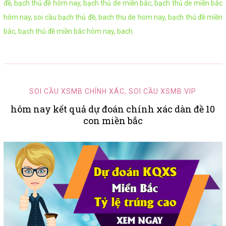
đề, bạch thủ đề hôm nay, bạch thủ de miền bắc, bạch thủ de miền bắc
hôm nay, soi cầu bạch thủ đề, bach thu de hom nay, bạch thủ đề miền
bắc, bạch thủ đề miền bắc hôm nay, bach
SOI CẦU XSMB CHÍNH XÁC
,
SOI CẦU XSMB VIP
hôm nay kết quả dự đoán chính xác dàn đề 10
con miền bắc