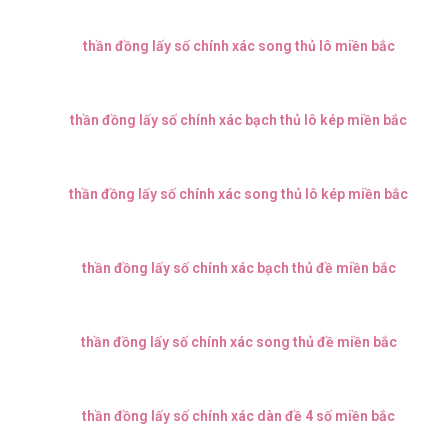
thần đồng lấy số chính xác song thủ lô miền bắc
thần đồng lấy số chính xác bạch thủ lô kép miền bắc
thần đồng lấy số chính xác song thủ lô kép miền bắc
thần đồng lấy số chính xác bạch thủ đề miền bắc
thần đồng lấy số chính xác song thủ đề miền bắc
thần đồng lấy số chính xác dàn đề 4 số miền bắc