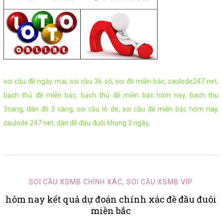
soi cầu đề ngày mai, soi cầu 36 số, soi đề miền bắc, caulode247 net,
bạch thủ đề miền bắc, bạch thủ đề miền bắc hôm nay, bach thu
3cang, dàn đề 3 càng, soi cầu lô de, soi cầu đề miền bắc hôm nay,
caulode 247 net, dàn đề đầu đuôi khung 3 ngày,
SOI CẦU XSMB CHÍNH XÁC
,
SOI CẦU XSMB VIP
hôm nay kết quả dự đoán chính xác đề đầu đuôi
miền bắc