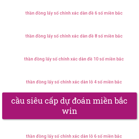
thần đồng lấy số chính xác dàn đề 6 số miền bắc
thần đồng lấy số chính xác dàn đề 8 số miền bắc
thần đồng lấy số chính xác dàn đề 10 số miền bắc
thần đồng lấy số chính xác dàn lô 4 số miền bắc
cầu siêu cấp dự đoán miền bắc
win
thần đồng lấy số chính xác dàn lô 6 số miền bắc