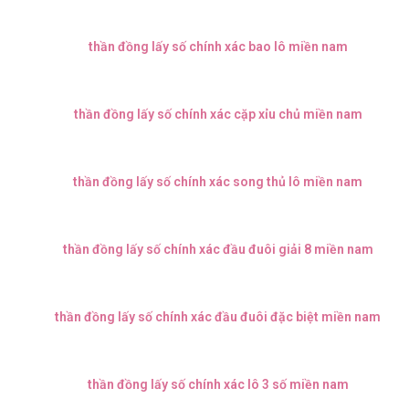
thần đồng lấy số chính xác bao lô miền nam
thần đồng lấy số chính xác cặp xỉu chủ miền nam
thần đồng lấy số chính xác song thủ lô miền nam
thần đồng lấy số chính xác đầu đuôi giải 8 miền nam
thần đồng lấy số chính xác đầu đuôi đặc biệt miền nam
thần đồng lấy số chính xác lô 3 số miền nam