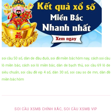
soi cầu 50 số, dàn de đầu đuôi, soi đề miền bắc hôm nay, cách soi cầu
lô miền bắc, cách soi lô miền bắc, dàn de bạch thủ, soi cầu 69 lô de
siêu chuẩn, soi cầu đề vip 4 số, dàn 30 số, soi cau so de mn, dàn đề
miền bắc hôm
SOI CẦU XSMB CHÍNH XÁC
,
SOI CẦU XSMB VIP