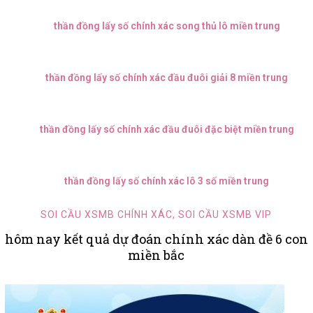
thần đồng lấy số chính xác song thủ lô miền trung
thần đồng lấy số chính xác đầu đuôi giải 8 miền trung
thần đồng lấy số chính xác đầu đuôi đặc biệt miền trung
thần đồng lấy số chính xác lô 3 số miền trung
SOI CẦU XSMB CHÍNH XÁC
,
SOI CẦU XSMB VIP
hôm nay kết quả dự đoán chính xác dàn đề 6 con
miền bắc