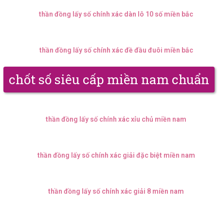
thần đồng lấy số chính xác dàn lô 10 số miền bắc
thần đồng lấy số chính xác đề đầu đuôi miền bắc
chốt số siêu cấp miền nam chuẩn
thần đồng lấy số chính xác xỉu chủ miền nam
thần đồng lấy số chính xác giải đặc biệt miền nam
thần đồng lấy số chính xác giải 8 miền nam