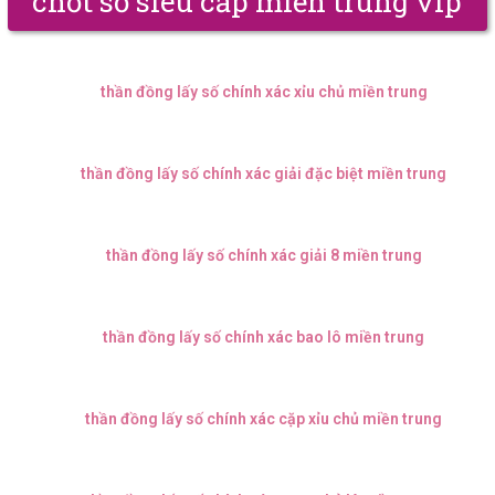
chốt số siêu cấp miền trung víp
thần đồng lấy số chính xác xỉu chủ miền trung
thần đồng lấy số chính xác giải đặc biệt miền trung
thần đồng lấy số chính xác giải 8 miền trung
thần đồng lấy số chính xác bao lô miền trung
thần đồng lấy số chính xác cặp xỉu chủ miền trung