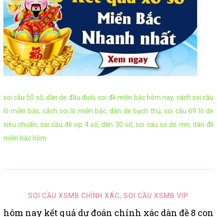
soi cầu 50 số, dàn de đầu đuôi, soi đề miền bắc hôm nay, cách soi cầu
lô miền bắc, cách soi lô miền bắc, dàn de bạch thủ, soi cầu 69 lô de
siêu chuẩn, soi cầu đề vip 4 số, dàn 30 số, soi cau so de mn, dàn đề
miền bắc hôm
SOI CẦU XSMB CHÍNH XÁC
,
SOI CẦU XSMB VIP
hôm nay kết quả dự đoán chính xác dàn đề 8 con