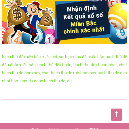
bạch thủ đề miền bắc miễn phí, soi bạch thủ đề miền bắc, bạch thủ đề
đầu đuôi miền bắc, bạch thủ đề chuẩn, bach thu de chuan nhat, chot
bach thu de hom nay, chot bach thu de mb hom nay, bach thu de dep
nhat hom nay, du doan bach thu de, du