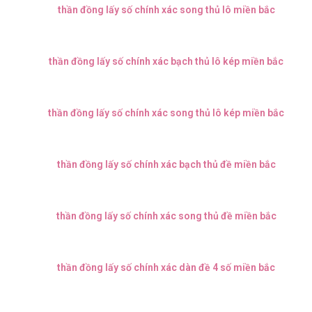
thần đồng lấy số chính xác song thủ lô miền bắc
thần đồng lấy số chính xác bạch thủ lô kép miền bắc
thần đồng lấy số chính xác song thủ lô kép miền bắc
thần đồng lấy số chính xác bạch thủ đề miền bắc
thần đồng lấy số chính xác song thủ đề miền bắc
thần đồng lấy số chính xác dàn đề 4 số miền bắc