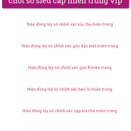
chốt số siêu cấp miền trung víp
thần đồng lấy số chính xác xỉu chủ miền trung
thần đồng lấy số chính xác giải đặc biệt miền trung
thần đồng lấy số chính xác giải 8 miền trung
thần đồng lấy số chính xác bao lô miền trung
thần đồng lấy số chính xác cặp xỉu chủ miền trung