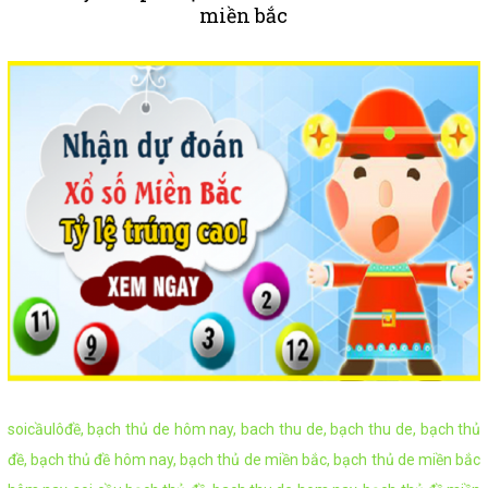
miền bắc
soicầulôđề, bạch thủ de hôm nay, bach thu de, bạch thu de, bạch thủ
đề, bạch thủ đề hôm nay, bạch thủ de miền bắc, bạch thủ de miền bắc