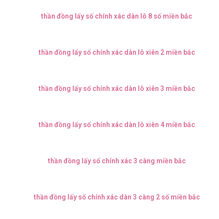
thần đồng lấy số chính xác dàn lô 8 số miền bắc
thần đồng lấy số chính xác dàn lô xiên 2 miền bắc
thần đồng lấy số chính xác dàn lô xiên 3 miền bắc
thần đồng lấy số chính xác dàn lô xiên 4 miền bắc
thần đồng lấy số chính xác 3 càng miền bắc
thần đồng lấy số chính xác dàn 3 càng 2 số miền bắc