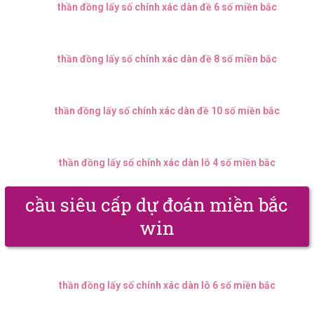
thần đồng lấy số chính xác dàn đề 6 số miền bắc
thần đồng lấy số chính xác dàn đề 8 số miền bắc
thần đồng lấy số chính xác dàn đề 10 số miền bắc
thần đồng lấy số chính xác dàn lô 4 số miền bắc
cầu siêu cấp dự đoán miền bắc
win
thần đồng lấy số chính xác dàn lô 6 số miền bắc