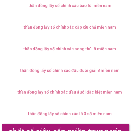
thần đồng lấy số chính xác bao lô miền nam
thần đồng lấy số chính xác cặp xỉu chủ miền nam
thần đồng lấy số chính xác song thủ lô miền nam
thần đồng lấy số chính xác đầu đuôi giải 8 miền nam
thần đồng lấy số chính xác đầu đuôi đặc biệt miền nam
thần đồng lấy số chính xác lô 3 số miền nam