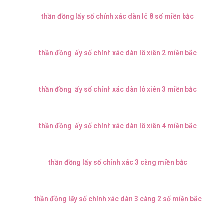
thần đồng lấy số chính xác dàn lô 8 số miền bắc
thần đồng lấy số chính xác dàn lô xiên 2 miền bắc
thần đồng lấy số chính xác dàn lô xiên 3 miền bắc
thần đồng lấy số chính xác dàn lô xiên 4 miền bắc
thần đồng lấy số chính xác 3 càng miền bắc
thần đồng lấy số chính xác dàn 3 càng 2 số miền bắc