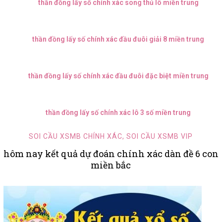
thần đồng lấy số chính xác song thủ lô miền trung
thần đồng lấy số chính xác đầu đuôi giải 8 miền trung
thần đồng lấy số chính xác đầu đuôi đặc biệt miền trung
thần đồng lấy số chính xác lô 3 số miền trung
SOI CẦU XSMB CHÍNH XÁC
,
SOI CẦU XSMB VIP
hôm nay kết quả dự đoán chính xác dàn đề 6 con
miền bắc