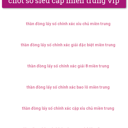
chốt số siêu cấp miền trung víp
thần đồng lấy số chính xác xỉu chủ miền trung
thần đồng lấy số chính xác giải đặc biệt miền trung
thần đồng lấy số chính xác giải 8 miền trung
thần đồng lấy số chính xác bao lô miền trung
thần đồng lấy số chính xác cặp xỉu chủ miền trung