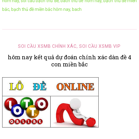
hôm nay, soi cầu bạch thủ đề, bach thu de hom nay, bạch thủ đề miền
bắc, bạch thủ đề miền bắc hôm nay, bach
SOI CẦU XSMB CHÍNH XÁC
,
SOI CẦU XSMB VIP
hôm nay kết quả dự đoán chính xác dàn đề 4
con miền bắc