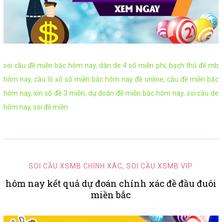
soi cầu đề miền bắc hôm nay, dàn de 4 số miễn phí, bạch thủ đề mb
hôm nay, cầu lô xổ số miền bắc hôm nay đề online, cầu đề miền bắc
hôm nay, xin số đề 3 miền, dự đoán đề miền bắc hôm nay, soi cầu de
hôm nay, soi đề miền
SOI CẦU XSMB CHÍNH XÁC
,
SOI CẦU XSMB VIP
hôm nay kết quả dự đoán chính xác đề đầu đuôi
miền bắc