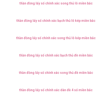
thần đồng lấy số chính xác song thủ lô miền bắc
thần đồng lấy số chính xác bạch thủ lô kép miền bắc
thần đồng lấy số chính xác song thủ lô kép miền bắc
thần đồng lấy số chính xác bạch thủ đề miền bắc
thần đồng lấy số chính xác song thủ đề miền bắc
thần đồng lấy số chính xác dàn đề 4 số miền bắc