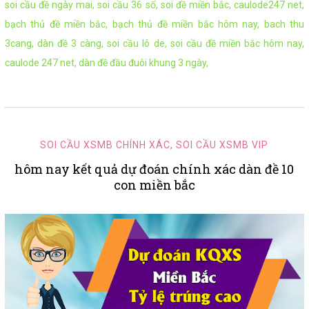
soi cầu đề ngày mai, soi cầu 36 số, soi đề miền bắc, caulode247 net,
bạch thủ đề miền bắc, bạch thủ đề miền bắc hôm nay, bach thu
3cang, dàn đề 3 càng, soi cầu lô de, soi cầu đề miền bắc hôm nay,
caulode 247 net, dàn đề đầu đuôi khung 3 ngày,
SOI CẦU XSMB CHÍNH XÁC
,
SOI CẦU XSMB VIP
hôm nay kết quả dự đoán chính xác dàn đề 10
con miền bắc