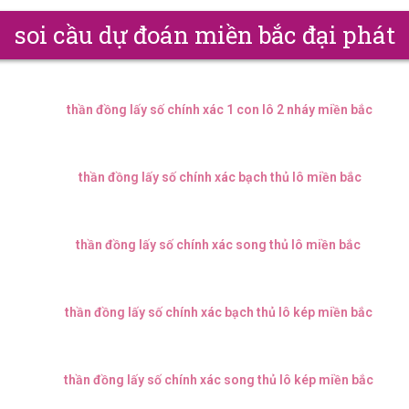
soi cầu dự đoán miền bắc đại phát
thần đồng lấy số chính xác 1 con lô 2 nháy miền bắc
thần đồng lấy số chính xác bạch thủ lô miền bắc
thần đồng lấy số chính xác song thủ lô miền bắc
thần đồng lấy số chính xác bạch thủ lô kép miền bắc
thần đồng lấy số chính xác song thủ lô kép miền bắc