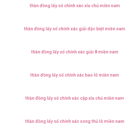
thần đồng lấy số chính xác xỉu chủ miền nam
thần đồng lấy số chính xác giải đặc biệt miền nam
thần đồng lấy số chính xác giải 8 miền nam
thần đồng lấy số chính xác bao lô miền nam
thần đồng lấy số chính xác cặp xỉu chủ miền nam
thần đồng lấy số chính xác song thủ lô miền nam