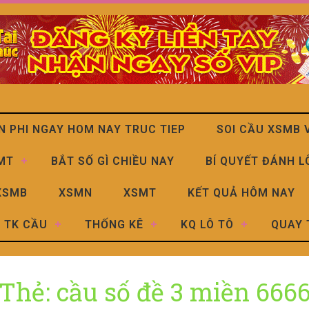
N PHI NGAY HOM NAY TRUC TIEP
SOI CẦU XSMB 
MT
BẮT SỐ GÌ CHIỀU NAY
BÍ QUYẾT ĐÁNH L
XSMB
XSMN
XSMT
KẾT QUẢ HÔM NAY
TK CẦU
THỐNG KÊ
KQ LÔ TÔ
QUAY 
Thẻ:
cầu số đề 3 miền 666