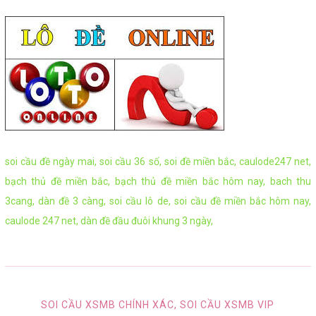
soi cầu đề ngày mai, soi cầu 36 số, soi đề miền bắc, caulode247 net,
bạch thủ đề miền bắc, bạch thủ đề miền bắc hôm nay, bach thu
3cang, dàn đề 3 càng, soi cầu lô de, soi cầu đề miền bắc hôm nay,
caulode 247 net, dàn đề đầu đuôi khung 3 ngày,
SOI CẦU XSMB CHÍNH XÁC
,
SOI CẦU XSMB VIP