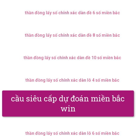
thần đồng lấy số chính xác dàn đề 6 số miền bắc
thần đồng lấy số chính xác dàn đề 8 số miền bắc
thần đồng lấy số chính xác dàn đề 10 số miền bắc
thần đồng lấy số chính xác dàn lô 4 số miền bắc
cầu siêu cấp dự đoán miền bắc
win
thần đồng lấy số chính xác dàn lô 6 số miền bắc