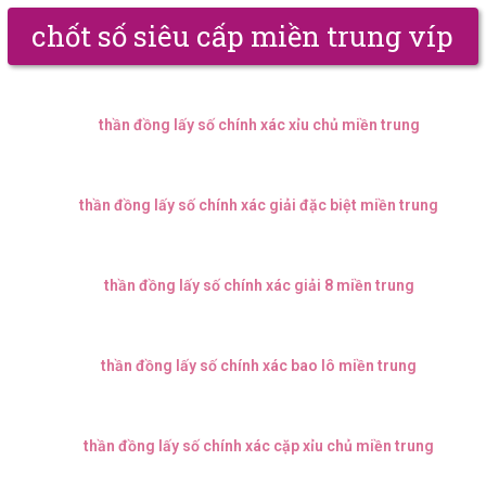
chốt số siêu cấp miền trung víp
thần đồng lấy số chính xác xỉu chủ miền trung
thần đồng lấy số chính xác giải đặc biệt miền trung
thần đồng lấy số chính xác giải 8 miền trung
thần đồng lấy số chính xác bao lô miền trung
thần đồng lấy số chính xác cặp xỉu chủ miền trung