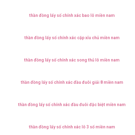
thần đồng lấy số chính xác bao lô miền nam
thần đồng lấy số chính xác cặp xỉu chủ miền nam
thần đồng lấy số chính xác song thủ lô miền nam
thần đồng lấy số chính xác đầu đuôi giải 8 miền nam
thần đồng lấy số chính xác đầu đuôi đặc biệt miền nam
thần đồng lấy số chính xác lô 3 số miền nam