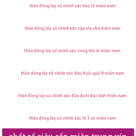
thần đồng lấy số chính xác bao lô miền nam
thần đồng lấy số chính xác cặp xỉu chủ miền nam
thần đồng lấy số chính xác song thủ lô miền nam
thần đồng lấy số chính xác đầu đuôi giải 8 miền nam
thần đồng lấy số chính xác đầu đuôi đặc biệt miền nam
thần đồng lấy số chính xác lô 3 số miền nam