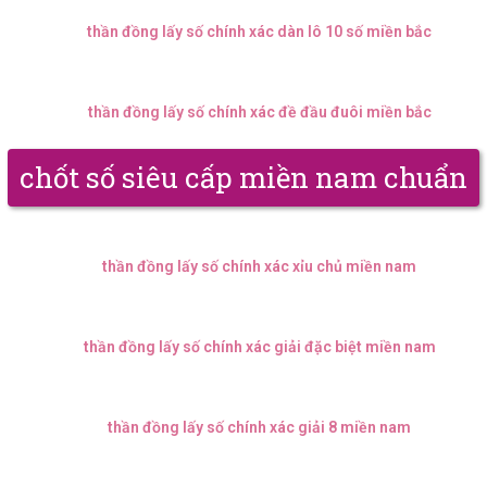
thần đồng lấy số chính xác dàn lô 10 số miền bắc
thần đồng lấy số chính xác đề đầu đuôi miền bắc
chốt số siêu cấp miền nam chuẩn
thần đồng lấy số chính xác xỉu chủ miền nam
thần đồng lấy số chính xác giải đặc biệt miền nam
thần đồng lấy số chính xác giải 8 miền nam