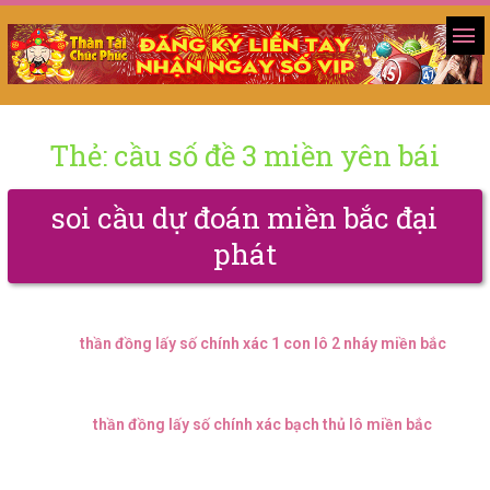
Thẻ:
cầu số đề 3 miền yên bái
soi cầu dự đoán miền bắc đại
phát
thần đồng lấy số chính xác 1 con lô 2 nháy miền bắc
thần đồng lấy số chính xác bạch thủ lô miền bắc