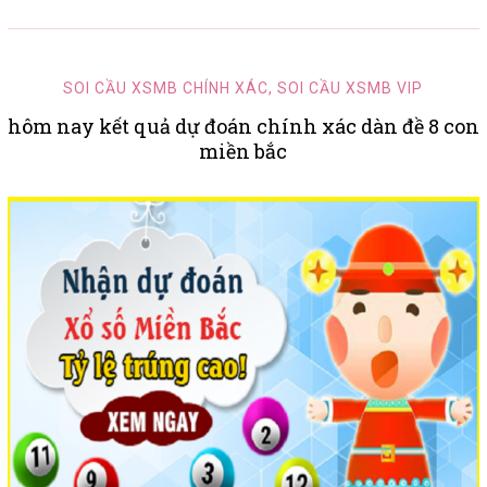
SOI CẦU XSMB CHÍNH XÁC
,
SOI CẦU XSMB VIP
hôm nay kết quả dự đoán chính xác dàn đề 8 con
miền bắc