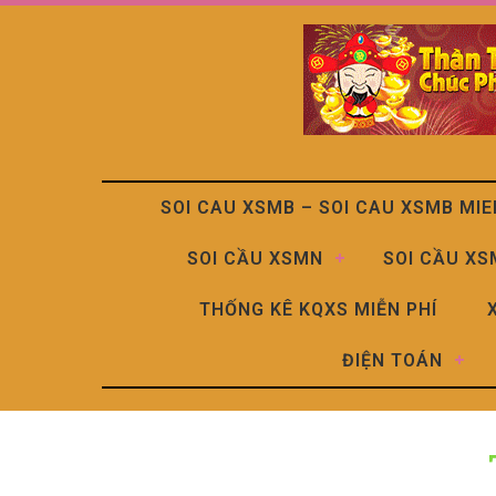
SOI CAU XSMB – SOI CAU XSMB MIE
SOI CẦU XSMN
SOI CẦU XS
THỐNG KÊ KQXS MIỄN PHÍ
ĐIỆN TOÁN