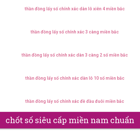
thần đồng lấy số chính xác dàn lô xiên 4 miền bắc
thần đồng lấy số chính xác 3 càng miền bắc
thần đồng lấy số chính xác dàn 3 càng 2 số miền bắc
thần đồng lấy số chính xác dàn lô 10 số miền bắc
thần đồng lấy số chính xác đề đầu đuôi miền bắc
chốt số siêu cấp miền nam chuẩn