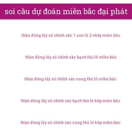
soi cầu dự đoán miền bắc đại phát
thần đồng lấy số chính xác 1 con lô 2 nháy miền bắc
thần đồng lấy số chính xác bạch thủ lô miền bắc
thần đồng lấy số chính xác song thủ lô miền bắc
thần đồng lấy số chính xác bạch thủ lô kép miền bắc
thần đồng lấy số chính xác song thủ lô kép miền bắc