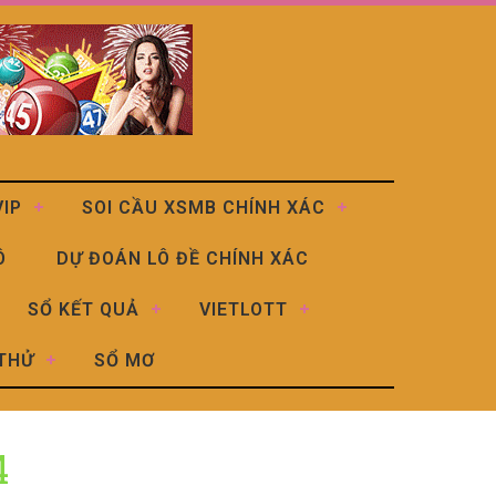
VIP
SOI CẦU XSMB CHÍNH XÁC
Ô
DỰ ĐOÁN LÔ ĐỀ CHÍNH XÁC
SỔ KẾT QUẢ
VIETLOTT
THỬ
SỔ MƠ
4