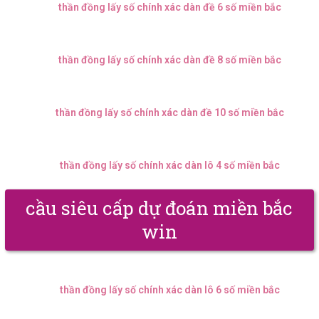
thần đồng lấy số chính xác dàn đề 6 số miền bắc
thần đồng lấy số chính xác dàn đề 8 số miền bắc
thần đồng lấy số chính xác dàn đề 10 số miền bắc
thần đồng lấy số chính xác dàn lô 4 số miền bắc
cầu siêu cấp dự đoán miền bắc
win
thần đồng lấy số chính xác dàn lô 6 số miền bắc