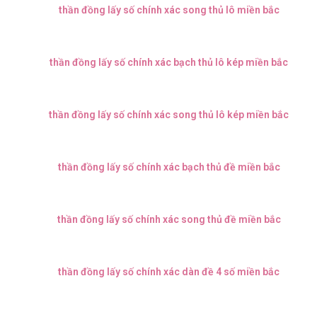
thần đồng lấy số chính xác song thủ lô miền bắc
thần đồng lấy số chính xác bạch thủ lô kép miền bắc
thần đồng lấy số chính xác song thủ lô kép miền bắc
thần đồng lấy số chính xác bạch thủ đề miền bắc
thần đồng lấy số chính xác song thủ đề miền bắc
thần đồng lấy số chính xác dàn đề 4 số miền bắc