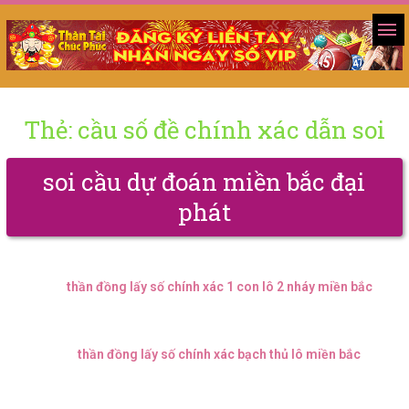
Thẻ:
cầu số đề chính xác dẫn soi
soi cầu dự đoán miền bắc đại
phát
thần đồng lấy số chính xác 1 con lô 2 nháy miền bắc
thần đồng lấy số chính xác bạch thủ lô miền bắc