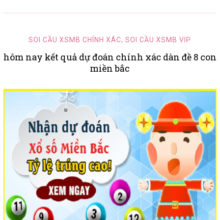
SOI CẦU XSMB CHÍNH XÁC
,
SOI CẦU XSMB VIP
hôm nay kết quả dự đoán chính xác dàn đề 8 con
miền bắc