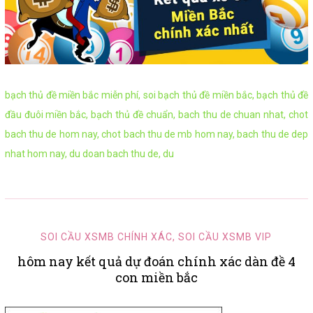
bạch thủ đề miền bắc miễn phí, soi bạch thủ đề miền bắc, bạch thủ đề
đầu đuôi miền bắc, bạch thủ đề chuẩn, bach thu de chuan nhat, chot
bach thu de hom nay, chot bach thu de mb hom nay, bach thu de dep
nhat hom nay, du doan bach thu de, du
SOI CẦU XSMB CHÍNH XÁC
,
SOI CẦU XSMB VIP
hôm nay kết quả dự đoán chính xác dàn đề 4
con miền bắc