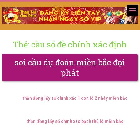
Thẻ:
cầu số đề chính xác định
soi cầu dự đoán miền bắc đại
phát
thần đồng lấy số chính xác 1 con lô 2 nháy miền bắc
thần đồng lấy số chính xác bạch thủ lô miền bắc