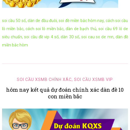
soi cầu 50 số, dàn de đầu đuôi, soi đề miền bắc hôm nay, cách soi cầu
lô miền bắc, cách soi lô miền bắc, dàn de bạch thủ, soi cầu 69 lô de
siêu chuẩn, soi cầu đề vip 4 số, dàn 30 số, soi cau so de mn, dàn đề
miền bắc hôm
SOI CẦU XSMB CHÍNH XÁC
,
SOI CẦU XSMB VIP
hôm nay kết quả dự đoán chính xác dàn đề 10
con miền bắc