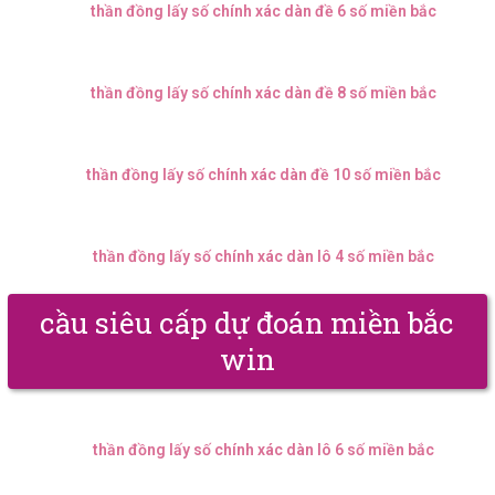
thần đồng lấy số chính xác dàn đề 6 số miền bắc
thần đồng lấy số chính xác dàn đề 8 số miền bắc
thần đồng lấy số chính xác dàn đề 10 số miền bắc
thần đồng lấy số chính xác dàn lô 4 số miền bắc
cầu siêu cấp dự đoán miền bắc
win
thần đồng lấy số chính xác dàn lô 6 số miền bắc