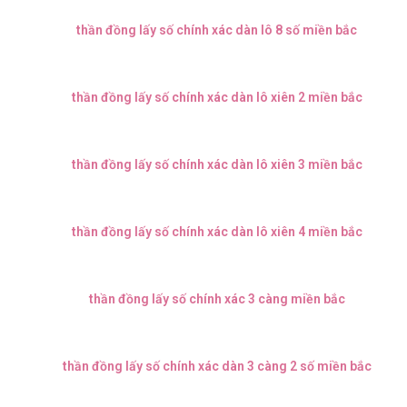
thần đồng lấy số chính xác dàn lô 8 số miền bắc
thần đồng lấy số chính xác dàn lô xiên 2 miền bắc
thần đồng lấy số chính xác dàn lô xiên 3 miền bắc
thần đồng lấy số chính xác dàn lô xiên 4 miền bắc
thần đồng lấy số chính xác 3 càng miền bắc
thần đồng lấy số chính xác dàn 3 càng 2 số miền bắc