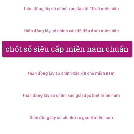
thần đồng lấy số chính xác dàn lô 10 số miền bắc
thần đồng lấy số chính xác đề đầu đuôi miền bắc
chốt số siêu cấp miền nam chuẩn
thần đồng lấy số chính xác xỉu chủ miền nam
thần đồng lấy số chính xác giải đặc biệt miền nam
thần đồng lấy số chính xác giải 8 miền nam