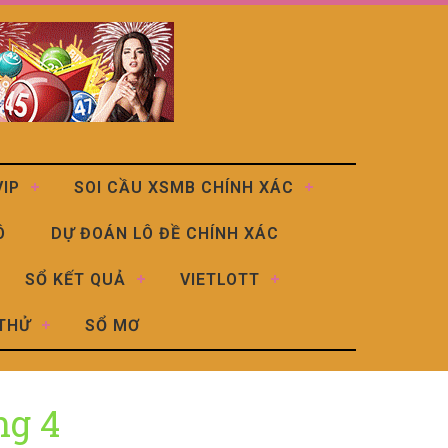
VIP
SOI CẦU XSMB CHÍNH XÁC
Ô
DỰ ĐOÁN LÔ ĐỀ CHÍNH XÁC
SỔ KẾT QUẢ
VIETLOTT
THỬ
SỔ MƠ
ng 4