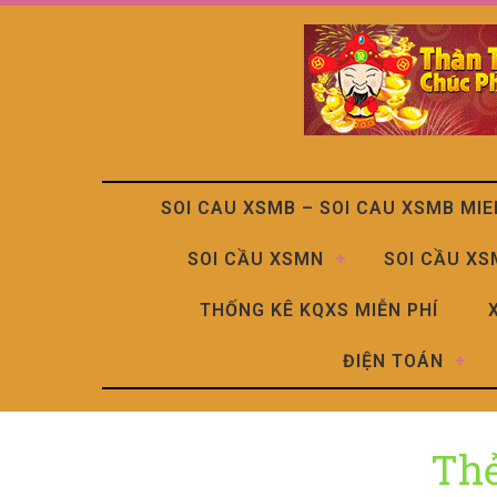
SOI CAU XSMB – SOI CAU XSMB MIE
SOI CẦU XSMN
SOI CẦU XS
THỐNG KÊ KQXS MIỄN PHÍ
ĐIỆN TOÁN
Th