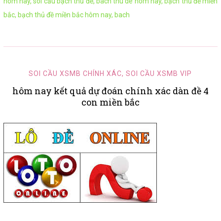
hôm nay, soi cầu bạch thủ đề, bach thu de hom nay, bạch thủ đề miền
bắc, bạch thủ đề miền bắc hôm nay, bach
SOI CẦU XSMB CHÍNH XÁC
,
SOI CẦU XSMB VIP
hôm nay kết quả dự đoán chính xác dàn đề 4
con miền bắc