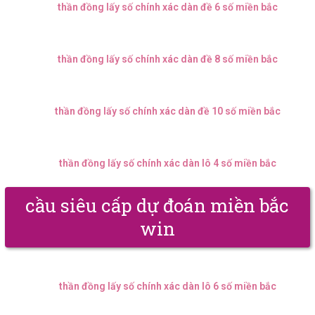
thần đồng lấy số chính xác dàn đề 6 số miền bắc
thần đồng lấy số chính xác dàn đề 8 số miền bắc
thần đồng lấy số chính xác dàn đề 10 số miền bắc
thần đồng lấy số chính xác dàn lô 4 số miền bắc
cầu siêu cấp dự đoán miền bắc
win
thần đồng lấy số chính xác dàn lô 6 số miền bắc