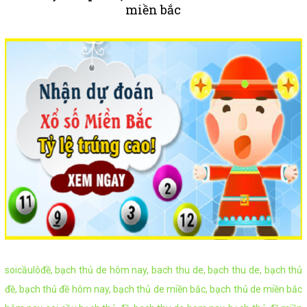
miền bắc
soicầulôđề, bạch thủ de hôm nay, bach thu de, bạch thu de, bạch thủ
đề, bạch thủ đề hôm nay, bạch thủ de miền bắc, bạch thủ de miền bắc