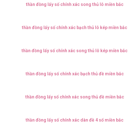
thần đồng lấy số chính xác song thủ lô miền bắc
thần đồng lấy số chính xác bạch thủ lô kép miền bắc
thần đồng lấy số chính xác song thủ lô kép miền bắc
thần đồng lấy số chính xác bạch thủ đề miền bắc
thần đồng lấy số chính xác song thủ đề miền bắc
thần đồng lấy số chính xác dàn đề 4 số miền bắc