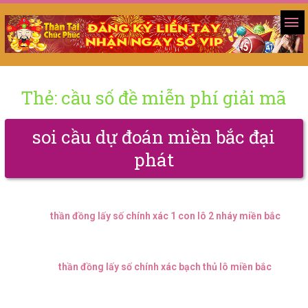
Thẻ:
cầu số đề miễn phí giải mã
soi cầu dự đoán miền bắc đại
phát
thần đồng lấy số chính xác 1 con lô 2 nháy miền bắc
thần đồng lấy số chính xác bạch thủ lô miền bắc