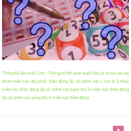
Thống kê tần suất Loto - Thống kê tần suất xuất hiện Lô tô soi cầu dự
đoán miền bắc đại phát thần đồng lấy số chính xác 1 con lô 2 nháy
miền bắc thần đồng lấy số chính xác bạch thủ lô miền bắc thần đồng
lấy số chính xác song thủ lô miền bắc thần đồng