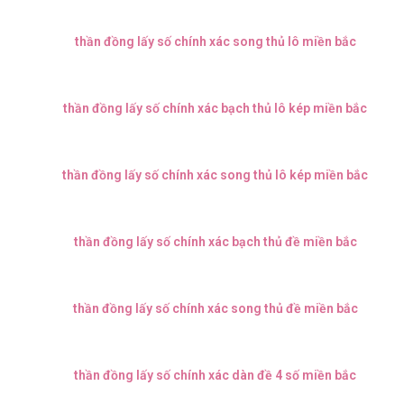
thần đồng lấy số chính xác song thủ lô miền bắc
thần đồng lấy số chính xác bạch thủ lô kép miền bắc
thần đồng lấy số chính xác song thủ lô kép miền bắc
thần đồng lấy số chính xác bạch thủ đề miền bắc
thần đồng lấy số chính xác song thủ đề miền bắc
thần đồng lấy số chính xác dàn đề 4 số miền bắc