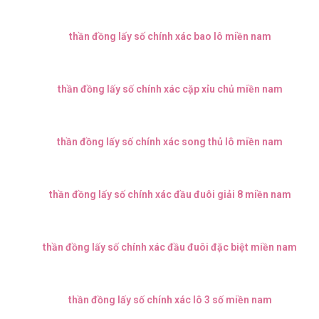
thần đồng lấy số chính xác bao lô miền nam
thần đồng lấy số chính xác cặp xỉu chủ miền nam
thần đồng lấy số chính xác song thủ lô miền nam
thần đồng lấy số chính xác đầu đuôi giải 8 miền nam
thần đồng lấy số chính xác đầu đuôi đặc biệt miền nam
thần đồng lấy số chính xác lô 3 số miền nam