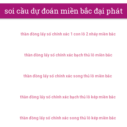
soi cầu dự đoán miền bắc đại phát
thần đồng lấy số chính xác 1 con lô 2 nháy miền bắc
thần đồng lấy số chính xác bạch thủ lô miền bắc
thần đồng lấy số chính xác song thủ lô miền bắc
thần đồng lấy số chính xác bạch thủ lô kép miền bắc
thần đồng lấy số chính xác song thủ lô kép miền bắc