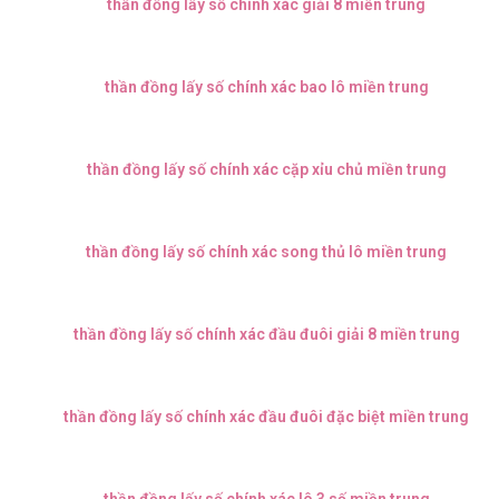
thần đồng lấy số chính xác giải 8 miền trung
thần đồng lấy số chính xác bao lô miền trung
thần đồng lấy số chính xác cặp xỉu chủ miền trung
thần đồng lấy số chính xác song thủ lô miền trung
thần đồng lấy số chính xác đầu đuôi giải 8 miền trung
thần đồng lấy số chính xác đầu đuôi đặc biệt miền trung