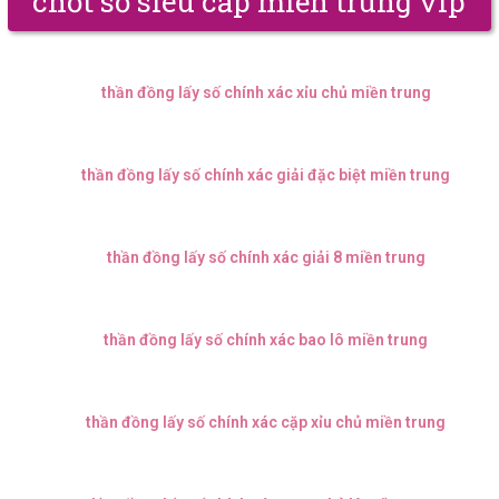
chốt số siêu cấp miền trung víp
thần đồng lấy số chính xác xỉu chủ miền trung
thần đồng lấy số chính xác giải đặc biệt miền trung
thần đồng lấy số chính xác giải 8 miền trung
thần đồng lấy số chính xác bao lô miền trung
thần đồng lấy số chính xác cặp xỉu chủ miền trung