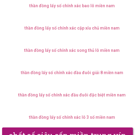
thần đồng lấy số chính xác bao lô miền nam
thần đồng lấy số chính xác cặp xỉu chủ miền nam
thần đồng lấy số chính xác song thủ lô miền nam
thần đồng lấy số chính xác đầu đuôi giải 8 miền nam
thần đồng lấy số chính xác đầu đuôi đặc biệt miền nam
thần đồng lấy số chính xác lô 3 số miền nam