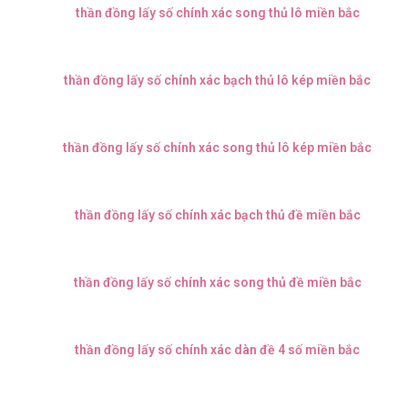
thần đồng lấy số chính xác song thủ lô miền bắc
thần đồng lấy số chính xác bạch thủ lô kép miền bắc
thần đồng lấy số chính xác song thủ lô kép miền bắc
thần đồng lấy số chính xác bạch thủ đề miền bắc
thần đồng lấy số chính xác song thủ đề miền bắc
thần đồng lấy số chính xác dàn đề 4 số miền bắc