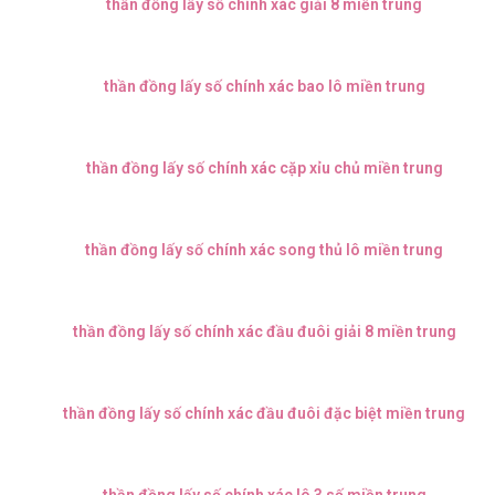
thần đồng lấy số chính xác giải 8 miền trung
thần đồng lấy số chính xác bao lô miền trung
thần đồng lấy số chính xác cặp xỉu chủ miền trung
thần đồng lấy số chính xác song thủ lô miền trung
thần đồng lấy số chính xác đầu đuôi giải 8 miền trung
thần đồng lấy số chính xác đầu đuôi đặc biệt miền trung