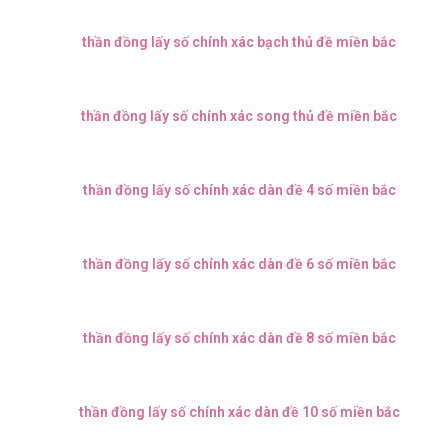
thần đồng lấy số chính xác bạch thủ đề miền bắc
thần đồng lấy số chính xác song thủ đề miền bắc
thần đồng lấy số chính xác dàn đề 4 số miền bắc
thần đồng lấy số chính xác dàn đề 6 số miền bắc
thần đồng lấy số chính xác dàn đề 8 số miền bắc
thần đồng lấy số chính xác dàn đề 10 số miền bắc