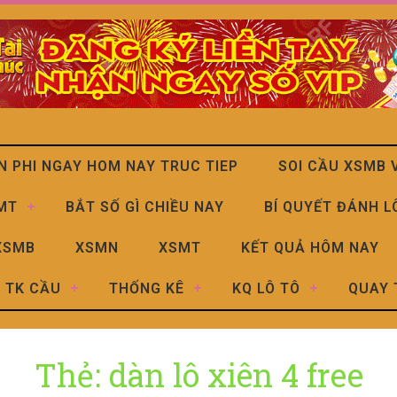
N PHI NGAY HOM NAY TRUC TIEP
SOI CẦU XSMB 
MT
BẮT SỐ GÌ CHIỀU NAY
BÍ QUYẾT ĐÁNH L
XSMB
XSMN
XSMT
KẾT QUẢ HÔM NAY
TK CẦU
THỐNG KÊ
KQ LÔ TÔ
QUAY 
Thẻ:
dàn lô xiên 4 free