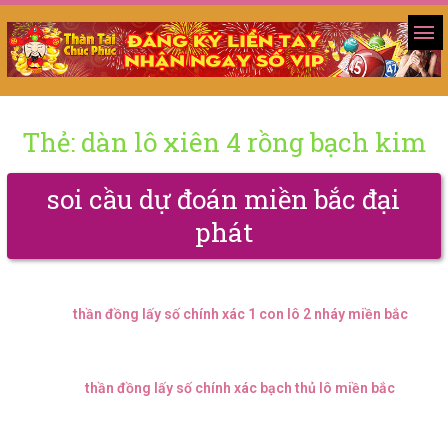
Thẻ:
dàn lô xiên 4 rồng bạch kim
soi cầu dự đoán miền bắc đại
phát
thần đồng lấy số chính xác 1 con lô 2 nháy miền bắc
thần đồng lấy số chính xác bạch thủ lô miền bắc