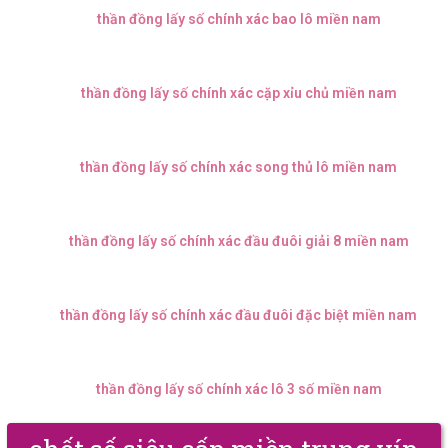
thần đồng lấy số chính xác bao lô miền nam
thần đồng lấy số chính xác cặp xỉu chủ miền nam
thần đồng lấy số chính xác song thủ lô miền nam
thần đồng lấy số chính xác đầu đuôi giải 8 miền nam
thần đồng lấy số chính xác đầu đuôi đặc biệt miền nam
thần đồng lấy số chính xác lô 3 số miền nam