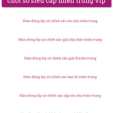
chốt số siêu cấp miền trung víp
thần đồng lấy số chính xác xỉu chủ miền trung
thần đồng lấy số chính xác giải đặc biệt miền trung
thần đồng lấy số chính xác giải 8 miền trung
thần đồng lấy số chính xác bao lô miền trung
thần đồng lấy số chính xác cặp xỉu chủ miền trung