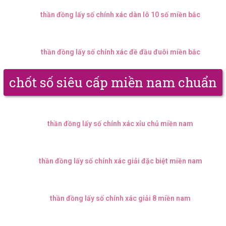
thần đồng lấy số chính xác dàn lô 10 số miền bắc
thần đồng lấy số chính xác đề đầu đuôi miền bắc
chốt số siêu cấp miền nam chuẩn
thần đồng lấy số chính xác xỉu chủ miền nam
thần đồng lấy số chính xác giải đặc biệt miền nam
thần đồng lấy số chính xác giải 8 miền nam