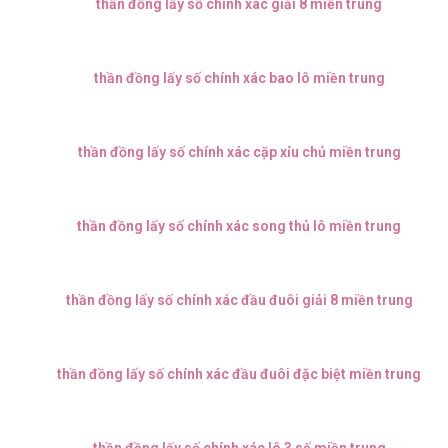
thần đồng lấy số chính xác giải 8 miền trung
thần đồng lấy số chính xác bao lô miền trung
thần đồng lấy số chính xác cặp xỉu chủ miền trung
thần đồng lấy số chính xác song thủ lô miền trung
thần đồng lấy số chính xác đầu đuôi giải 8 miền trung
thần đồng lấy số chính xác đầu đuôi đặc biệt miền trung