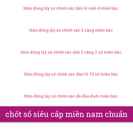
thần đồng lấy số chính xác dàn lô xiên 4 miền bắc
thần đồng lấy số chính xác 3 càng miền bắc
thần đồng lấy số chính xác dàn 3 càng 2 số miền bắc
thần đồng lấy số chính xác dàn lô 10 số miền bắc
thần đồng lấy số chính xác đề đầu đuôi miền bắc
chốt số siêu cấp miền nam chuẩn