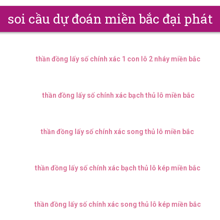
soi cầu dự đoán miền bắc đại phát
thần đồng lấy số chính xác 1 con lô 2 nháy miền bắc
thần đồng lấy số chính xác bạch thủ lô miền bắc
thần đồng lấy số chính xác song thủ lô miền bắc
thần đồng lấy số chính xác bạch thủ lô kép miền bắc
thần đồng lấy số chính xác song thủ lô kép miền bắc