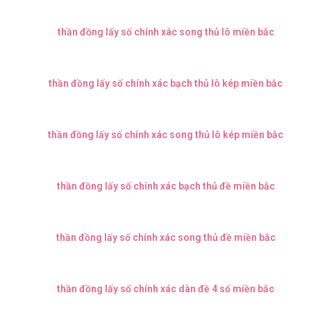
thần đồng lấy số chính xác song thủ lô miền bắc
thần đồng lấy số chính xác bạch thủ lô kép miền bắc
thần đồng lấy số chính xác song thủ lô kép miền bắc
thần đồng lấy số chính xác bạch thủ đề miền bắc
thần đồng lấy số chính xác song thủ đề miền bắc
thần đồng lấy số chính xác dàn đề 4 số miền bắc