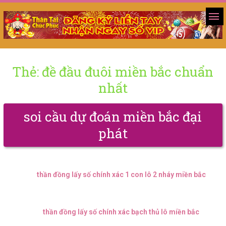
Thẻ:
đề đầu đuôi miền bắc chuẩn
nhất
soi cầu dự đoán miền bắc đại
phát
thần đồng lấy số chính xác 1 con lô 2 nháy miền bắc
thần đồng lấy số chính xác bạch thủ lô miền bắc