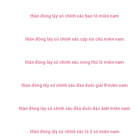
thần đồng lấy số chính xác bao lô miền nam
thần đồng lấy số chính xác cặp xỉu chủ miền nam
thần đồng lấy số chính xác song thủ lô miền nam
thần đồng lấy số chính xác đầu đuôi giải 8 miền nam
thần đồng lấy số chính xác đầu đuôi đặc biệt miền nam
thần đồng lấy số chính xác lô 3 số miền nam