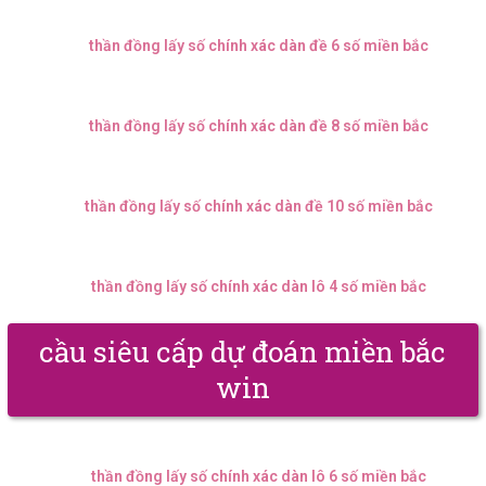
thần đồng lấy số chính xác dàn đề 6 số miền bắc
thần đồng lấy số chính xác dàn đề 8 số miền bắc
thần đồng lấy số chính xác dàn đề 10 số miền bắc
thần đồng lấy số chính xác dàn lô 4 số miền bắc
cầu siêu cấp dự đoán miền bắc
win
thần đồng lấy số chính xác dàn lô 6 số miền bắc