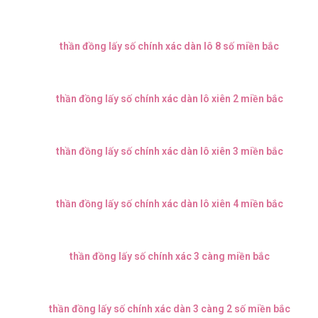
thần đồng lấy số chính xác dàn lô 8 số miền bắc
thần đồng lấy số chính xác dàn lô xiên 2 miền bắc
thần đồng lấy số chính xác dàn lô xiên 3 miền bắc
thần đồng lấy số chính xác dàn lô xiên 4 miền bắc
thần đồng lấy số chính xác 3 càng miền bắc
thần đồng lấy số chính xác dàn 3 càng 2 số miền bắc