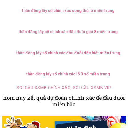
thần đồng lấy số chính xác song thủ lô miền trung
thần đồng lấy số chính xác đầu đuôi giải 8 miền trung
thần đồng lấy số chính xác đầu đuôi đặc biệt miền trung
thần đồng lấy số chính xác lô 3 số miền trung
SOI CẦU XSMB CHÍNH XÁC
,
SOI CẦU XSMB VIP
hôm nay kết quả dự đoán chính xác đề đầu đuôi
miền bắc