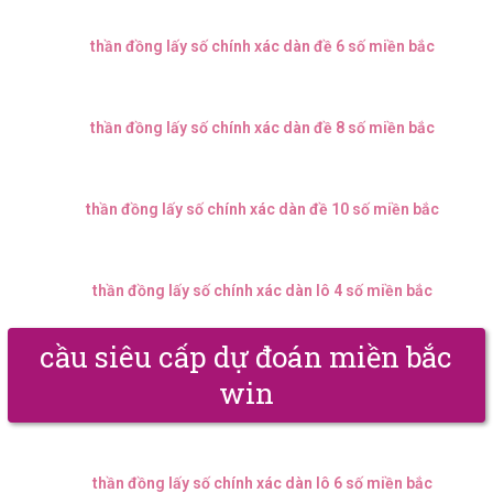
thần đồng lấy số chính xác dàn đề 6 số miền bắc
thần đồng lấy số chính xác dàn đề 8 số miền bắc
thần đồng lấy số chính xác dàn đề 10 số miền bắc
thần đồng lấy số chính xác dàn lô 4 số miền bắc
cầu siêu cấp dự đoán miền bắc
win
thần đồng lấy số chính xác dàn lô 6 số miền bắc