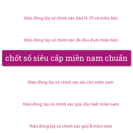
thần đồng lấy số chính xác dàn lô 10 số miền bắc
thần đồng lấy số chính xác đề đầu đuôi miền bắc
chốt số siêu cấp miền nam chuẩn
thần đồng lấy số chính xác xỉu chủ miền nam
thần đồng lấy số chính xác giải đặc biệt miền nam
thần đồng lấy số chính xác giải 8 miền nam