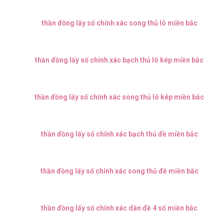
thần đồng lấy số chính xác song thủ lô miền bắc
thần đồng lấy số chính xác bạch thủ lô kép miền bắc
thần đồng lấy số chính xác song thủ lô kép miền bắc
thần đồng lấy số chính xác bạch thủ đề miền bắc
thần đồng lấy số chính xác song thủ đề miền bắc
thần đồng lấy số chính xác dàn đề 4 số miền bắc