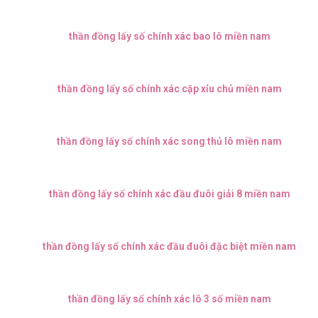
thần đồng lấy số chính xác bao lô miền nam
thần đồng lấy số chính xác cặp xỉu chủ miền nam
thần đồng lấy số chính xác song thủ lô miền nam
thần đồng lấy số chính xác đầu đuôi giải 8 miền nam
thần đồng lấy số chính xác đầu đuôi đặc biệt miền nam
thần đồng lấy số chính xác lô 3 số miền nam