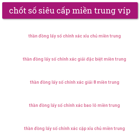
chốt số siêu cấp miền trung víp
thần đồng lấy số chính xác xỉu chủ miền trung
thần đồng lấy số chính xác giải đặc biệt miền trung
thần đồng lấy số chính xác giải 8 miền trung
thần đồng lấy số chính xác bao lô miền trung
thần đồng lấy số chính xác cặp xỉu chủ miền trung