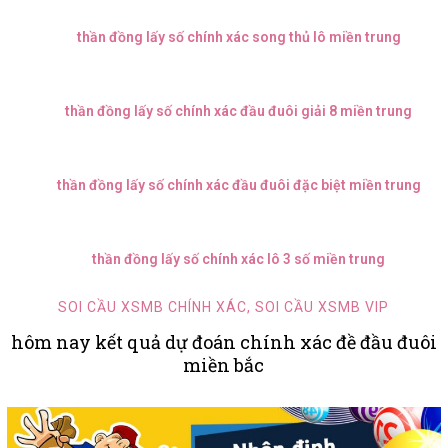
thần đồng lấy số chính xác song thủ lô miền trung
thần đồng lấy số chính xác đầu đuôi giải 8 miền trung
thần đồng lấy số chính xác đầu đuôi đặc biệt miền trung
thần đồng lấy số chính xác lô 3 số miền trung
SOI CẦU XSMB CHÍNH XÁC
,
SOI CẦU XSMB VIP
hôm nay kết quả dự đoán chính xác đề đầu đuôi
miền bắc