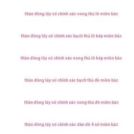
thần đồng lấy số chính xác song thủ lô miền bắc
thần đồng lấy số chính xác bạch thủ lô kép miền bắc
thần đồng lấy số chính xác song thủ lô kép miền bắc
thần đồng lấy số chính xác bạch thủ đề miền bắc
thần đồng lấy số chính xác song thủ đề miền bắc
thần đồng lấy số chính xác dàn đề 4 số miền bắc