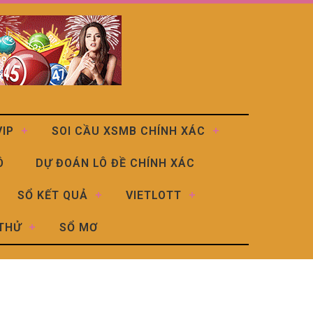
VIP
SOI CẦU XSMB CHÍNH XÁC
Ô
DỰ ĐOÁN LÔ ĐỀ CHÍNH XÁC
SỔ KẾT QUẢ
VIETLOTT
THỬ
SỔ MƠ