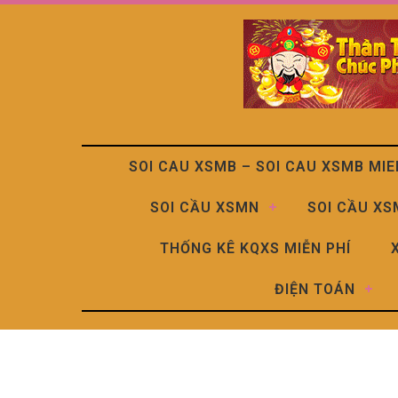
SOI CAU XSMB – SOI CAU XSMB MIE
SOI CẦU XSMN
SOI CẦU XS
THỐNG KÊ KQXS MIỄN PHÍ
ĐIỆN TOÁN