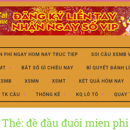
N PHI NGAY HOM NAY TRUC TIEP
SOI CẦU XSMB 
MT
BẮT SỐ GÌ CHIỀU NAY
BÍ QUYẾT ĐÁNH L
XSMB
XSMN
XSMT
KẾT QUẢ HÔM NAY
TK CẦU
THỐNG KÊ
KQ LÔ TÔ
QUAY 
Thẻ:
đề đầu đuôi mien phi