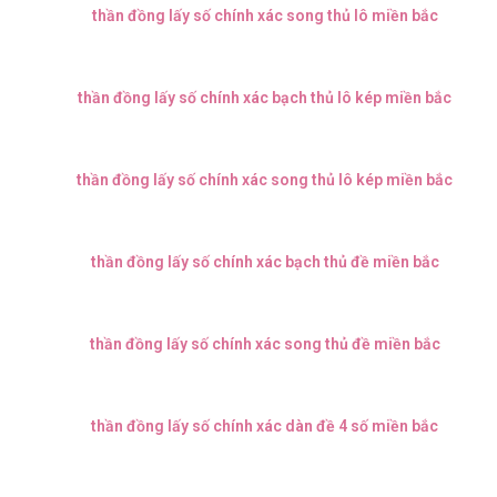
thần đồng lấy số chính xác song thủ lô miền bắc
thần đồng lấy số chính xác bạch thủ lô kép miền bắc
thần đồng lấy số chính xác song thủ lô kép miền bắc
thần đồng lấy số chính xác bạch thủ đề miền bắc
thần đồng lấy số chính xác song thủ đề miền bắc
thần đồng lấy số chính xác dàn đề 4 số miền bắc