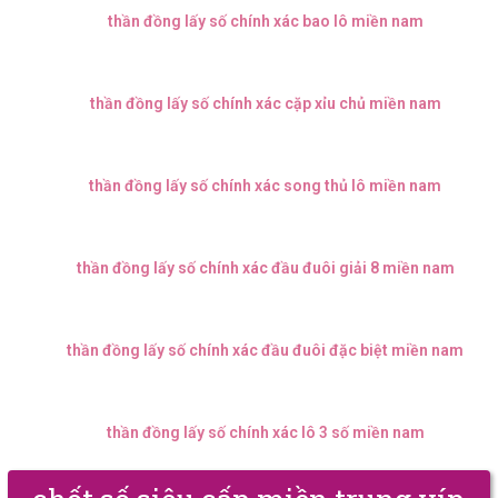
thần đồng lấy số chính xác bao lô miền nam
thần đồng lấy số chính xác cặp xỉu chủ miền nam
thần đồng lấy số chính xác song thủ lô miền nam
thần đồng lấy số chính xác đầu đuôi giải 8 miền nam
thần đồng lấy số chính xác đầu đuôi đặc biệt miền nam
thần đồng lấy số chính xác lô 3 số miền nam