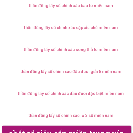
thần đồng lấy số chính xác bao lô miền nam
thần đồng lấy số chính xác cặp xỉu chủ miền nam
thần đồng lấy số chính xác song thủ lô miền nam
thần đồng lấy số chính xác đầu đuôi giải 8 miền nam
thần đồng lấy số chính xác đầu đuôi đặc biệt miền nam
thần đồng lấy số chính xác lô 3 số miền nam