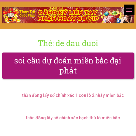
Thẻ:
de dau duoi
soi cầu dự đoán miền bắc đại
phát
thần đồng lấy số chính xác 1 con lô 2 nháy miền bắc
thần đồng lấy số chính xác bạch thủ lô miền bắc