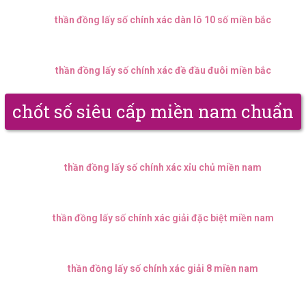
thần đồng lấy số chính xác dàn lô 10 số miền bắc
thần đồng lấy số chính xác đề đầu đuôi miền bắc
chốt số siêu cấp miền nam chuẩn
thần đồng lấy số chính xác xỉu chủ miền nam
thần đồng lấy số chính xác giải đặc biệt miền nam
thần đồng lấy số chính xác giải 8 miền nam