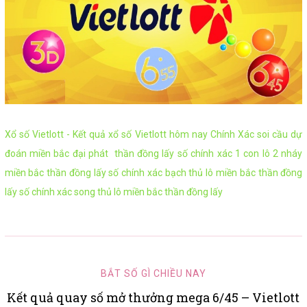
Xổ số Vietlott - Kết quả xổ số Vietlott hôm nay Chính Xác soi cầu dự
đoán miền bắc đại phát thần đồng lấy số chính xác 1 con lô 2 nháy
miền bắc thần đồng lấy số chính xác bạch thủ lô miền bắc thần đồng
lấy số chính xác song thủ lô miền bắc thần đồng lấy
BẮT SỐ GÌ CHIỀU NAY
Kết quả quay số mở thưởng mega 6/45 – Vietlott