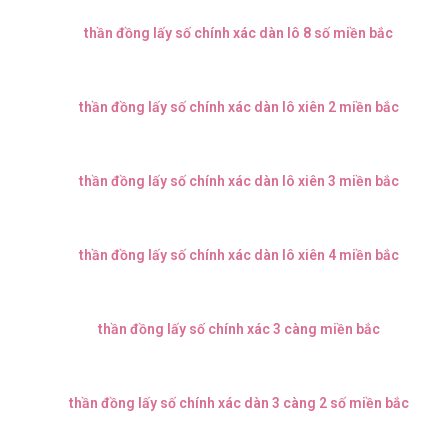
thần đồng lấy số chính xác dàn lô 8 số miền bắc
thần đồng lấy số chính xác dàn lô xiên 2 miền bắc
thần đồng lấy số chính xác dàn lô xiên 3 miền bắc
thần đồng lấy số chính xác dàn lô xiên 4 miền bắc
thần đồng lấy số chính xác 3 càng miền bắc
thần đồng lấy số chính xác dàn 3 càng 2 số miền bắc