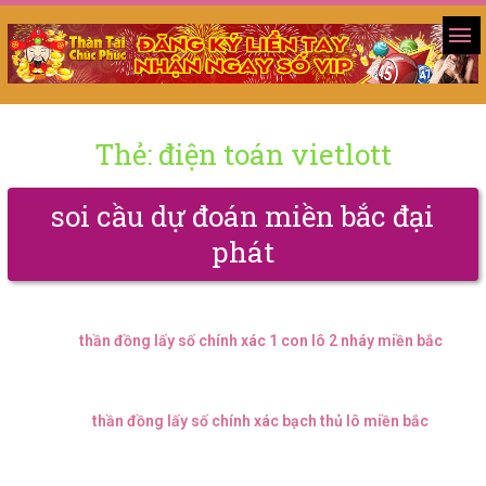
Thẻ:
điện toán vietlott
soi cầu dự đoán miền bắc đại
phát
thần đồng lấy số chính xác 1 con lô 2 nháy miền bắc
thần đồng lấy số chính xác bạch thủ lô miền bắc