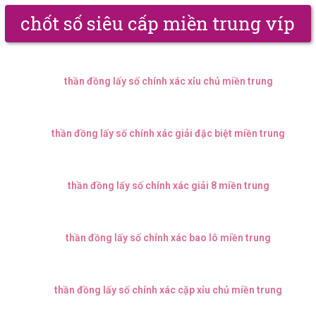
chốt số siêu cấp miền trung víp
thần đồng lấy số chính xác xỉu chủ miền trung
thần đồng lấy số chính xác giải đặc biệt miền trung
thần đồng lấy số chính xác giải 8 miền trung
thần đồng lấy số chính xác bao lô miền trung
thần đồng lấy số chính xác cặp xỉu chủ miền trung