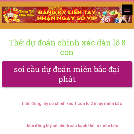
Thẻ:
dự đoán chính xác dàn lô 8
con
soi cầu dự đoán miền bắc đại
phát
thần đồng lấy số chính xác 1 con lô 2 nháy miền bắc
thần đồng lấy số chính xác bạch thủ lô miền bắc