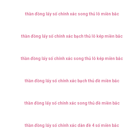
thần đồng lấy số chính xác song thủ lô miền bắc
thần đồng lấy số chính xác bạch thủ lô kép miền bắc
thần đồng lấy số chính xác song thủ lô kép miền bắc
thần đồng lấy số chính xác bạch thủ đề miền bắc
thần đồng lấy số chính xác song thủ đề miền bắc
thần đồng lấy số chính xác dàn đề 4 số miền bắc