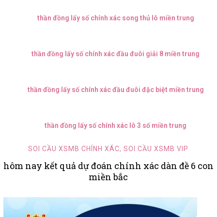
thần đồng lấy số chính xác song thủ lô miền trung
thần đồng lấy số chính xác đầu đuôi giải 8 miền trung
thần đồng lấy số chính xác đầu đuôi đặc biệt miền trung
thần đồng lấy số chính xác lô 3 số miền trung
SOI CẦU XSMB CHÍNH XÁC
,
SOI CẦU XSMB VIP
hôm nay kết quả dự đoán chính xác dàn đề 6 con
miền bắc