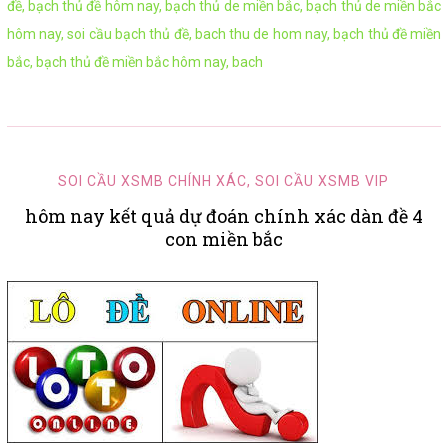
đề, bạch thủ đề hôm nay, bạch thủ de miền bắc, bạch thủ de miền bắc
hôm nay, soi cầu bạch thủ đề, bach thu de hom nay, bạch thủ đề miền
bắc, bạch thủ đề miền bắc hôm nay, bach
SOI CẦU XSMB CHÍNH XÁC
,
SOI CẦU XSMB VIP
hôm nay kết quả dự đoán chính xác dàn đề 4
con miền bắc