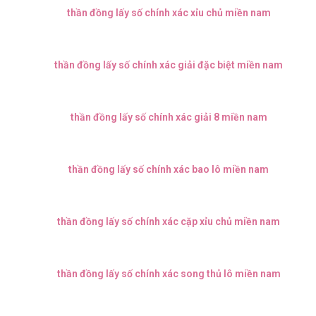
thần đồng lấy số chính xác xỉu chủ miền nam
thần đồng lấy số chính xác giải đặc biệt miền nam
thần đồng lấy số chính xác giải 8 miền nam
thần đồng lấy số chính xác bao lô miền nam
thần đồng lấy số chính xác cặp xỉu chủ miền nam
thần đồng lấy số chính xác song thủ lô miền nam