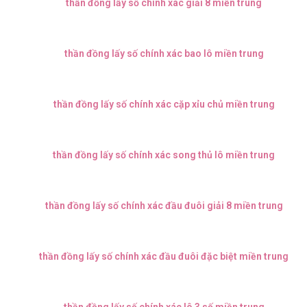
thần đồng lấy số chính xác giải 8 miền trung
thần đồng lấy số chính xác bao lô miền trung
thần đồng lấy số chính xác cặp xỉu chủ miền trung
thần đồng lấy số chính xác song thủ lô miền trung
thần đồng lấy số chính xác đầu đuôi giải 8 miền trung
thần đồng lấy số chính xác đầu đuôi đặc biệt miền trung