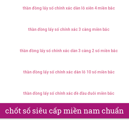
thần đồng lấy số chính xác dàn lô xiên 4 miền bắc
thần đồng lấy số chính xác 3 càng miền bắc
thần đồng lấy số chính xác dàn 3 càng 2 số miền bắc
thần đồng lấy số chính xác dàn lô 10 số miền bắc
thần đồng lấy số chính xác đề đầu đuôi miền bắc
chốt số siêu cấp miền nam chuẩn