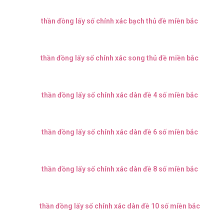
thần đồng lấy số chính xác bạch thủ đề miền bắc
thần đồng lấy số chính xác song thủ đề miền bắc
thần đồng lấy số chính xác dàn đề 4 số miền bắc
thần đồng lấy số chính xác dàn đề 6 số miền bắc
thần đồng lấy số chính xác dàn đề 8 số miền bắc
thần đồng lấy số chính xác dàn đề 10 số miền bắc