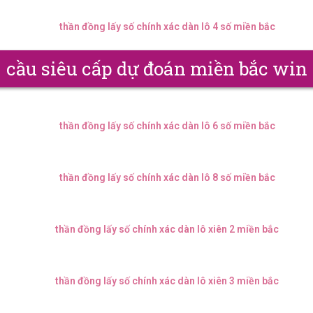
thần đồng lấy số chính xác dàn lô 4 số miền bắc
cầu siêu cấp dự đoán miền bắc win
thần đồng lấy số chính xác dàn lô 6 số miền bắc
thần đồng lấy số chính xác dàn lô 8 số miền bắc
thần đồng lấy số chính xác dàn lô xiên 2 miền bắc
thần đồng lấy số chính xác dàn lô xiên 3 miền bắc