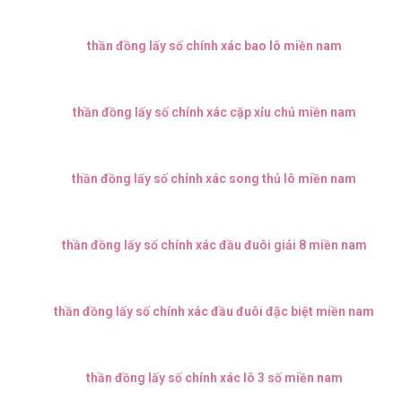
thần đồng lấy số chính xác bao lô miền nam
thần đồng lấy số chính xác cặp xỉu chủ miền nam
thần đồng lấy số chính xác song thủ lô miền nam
thần đồng lấy số chính xác đầu đuôi giải 8 miền nam
thần đồng lấy số chính xác đầu đuôi đặc biệt miền nam
thần đồng lấy số chính xác lô 3 số miền nam