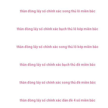
thần đồng lấy số chính xác song thủ lô miền bắc
thần đồng lấy số chính xác bạch thủ lô kép miền bắc
thần đồng lấy số chính xác song thủ lô kép miền bắc
thần đồng lấy số chính xác bạch thủ đề miền bắc
thần đồng lấy số chính xác song thủ đề miền bắc
thần đồng lấy số chính xác dàn đề 4 số miền bắc