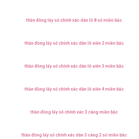
thần đồng lấy số chính xác dàn lô 8 số miền bắc
thần đồng lấy số chính xác dàn lô xiên 2 miền bắc
thần đồng lấy số chính xác dàn lô xiên 3 miền bắc
thần đồng lấy số chính xác dàn lô xiên 4 miền bắc
thần đồng lấy số chính xác 3 càng miền bắc
thần đồng lấy số chính xác dàn 3 càng 2 số miền bắc