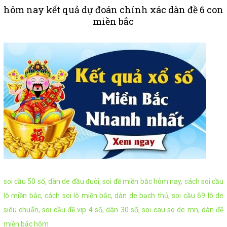
hôm nay kết quả dự đoán chính xác dàn đề 6 con
miền bắc
soi cầu 50 số, dàn de đầu đuôi, soi đề miền bắc hôm nay, cách soi cầu
lô miền bắc, cách soi lô miền bắc, dàn de bạch thủ, soi cầu 69 lô de
siêu chuẩn, soi cầu đề vip 4 số, dàn 30 số, soi cau so de mn, dàn đề
miền bắc hôm